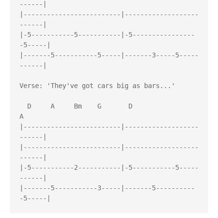
------|

|-------------------------|-------------------
------|

|-5-----------5-----------|-5----------------
-5-----|

|-------5-----------5-----|-------3-----5-----
------|

Verse: 'They've got cars big as bars...'

  D     A     Bm    G       D                 
A

|-------------------------|-------------------
------|

|-------------------------|-------------------
------|

|-5-----------2-----------|-5-----------5-----
------|

|-------5-----------3-----|-------5----------