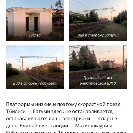
Туалет
Вид в сторону Батуми
Грузовой поезд с
Вид в сторону Кобулети
электровозом ВЛ10
Платформы низкие и поэтому скоростной поезд
Тбилиси — Батуми здесь не останавливается,
останавливаются лишь электрички — 3 пары в
день. Ближайшие станции — Махинджаури и
Кобулети находятся в 15 минутах езды, электрички