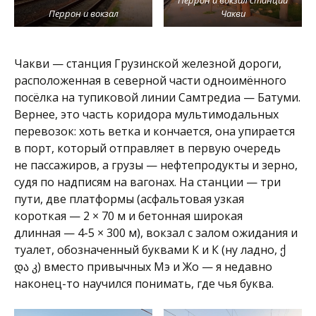
Перрон и вокзал станции
Перрон и вокзал
Чакви
Чакви — станция Грузинской железной дороги,
расположенная в северной части одноимённого
посёлка на тупиковой линии Самтредиа — Батуми.
Вернее, это часть коридора мультимодальных
перевозок: хоть ветка и кончается, она упирается
в порт, который отправляет в первую очередь
не пассажиров, а грузы — нефтепродукты и зерно,
судя по надписям на вагонах. На станции — три
пути, две платформы (асфальтовая узкая
короткая — 2 × 70 м и бетонная широкая
длинная — 4-5 × 300 м), вокзал с залом ожидания и
туалет, обозначенный буквами К и К (ну ладно, ქ
და კ) вместо привычных Мэ и Жо — я недавно
наконец-то научился понимать, где чья буква.