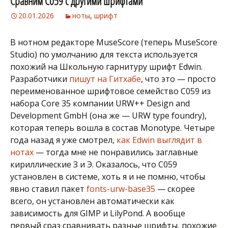
Сравним C059 с другими шрифтами
20.01.2026
ноты
,
шрифт
В нотном редакторе MuseScore (теперь MuseScore
Studio) по умолчанию для текста используется
похожий на Школьную гарнитуру шрифт Edwin.
Разработчики
пишут на Гитхабе
, что это — просто
переименованное шрифтовое семейство C059 из
набора Core 35 компании URW++ Design and
Development GmbH (она же — URW type foundry),
которая теперь вошла в состав Monotype. Четыре
года назад я уже смотрел,
как Edwin выглядит в
нотах
— тогда мне не понравились заглавные
кириллические З и Э. Оказалось, что C059
установлен в системе, хоть я и не помню, чтобы
явно ставил пакет
fonts-urw-base35
— скорее
всего, он установлен автоматически как
зависимость для GIMP и LilyPond. А вообще
первый сраз сравнивать разные шрифты, похожие