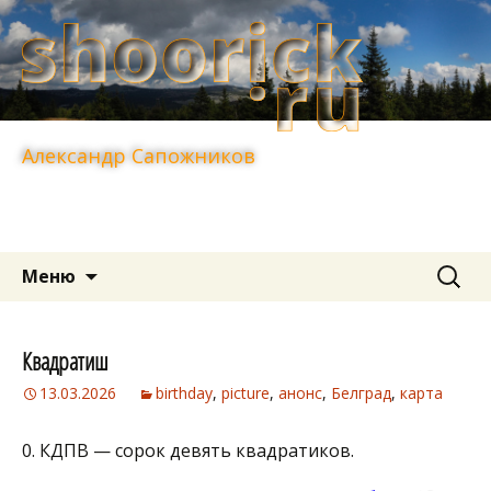
Александр Сапожников
Перейти
Найти:
Меню
к
содержимому
Квадратиш
13.03.2026
birthday
,
picture
,
анонс
,
Белград
,
карта
0. КДПВ — сорок девять квадратиков.