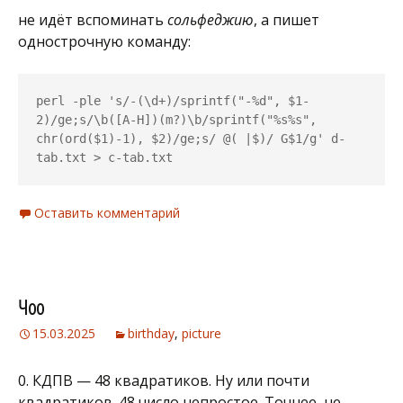
не идёт вспоминать
сольфеджию
, а пишет
однострочную команду:
perl -ple 's/-(\d+)/sprintf("-%d", $1-
2)/ge;s/\b([A-H])(m?)\b/sprintf("%s%s", 
chr(ord($1)-1), $2)/ge;s/ @( |$)/ G$1/g' d-
tab.txt > c-tab.txt
Оставить комментарий
Чоо
15.03.2025
birthday
,
picture
0. КДПВ — 48 квадратиков. Ну или почти
квадратиков. 48 число непростое. Точнее, не