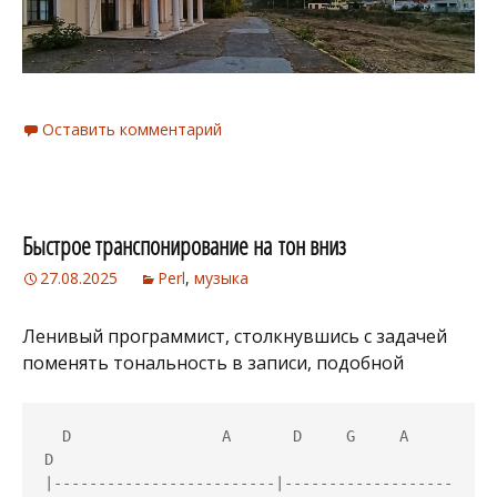
Оставить комментарий
Быстрое транспонирование на тон вниз
27.08.2025
Perl
,
музыка
Ленивый программист, столкнувшись с задачей
поменять тональность в записи, подобной
  D                 A       D     G     A     
D

|-------------------------|-------------------