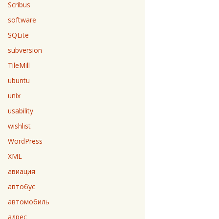
Scribus
software
SQLite
subversion
TileMill
ubuntu
unix
usability
wishlist
WordPress
XML
авиация
автобус
автомобиль
адрес