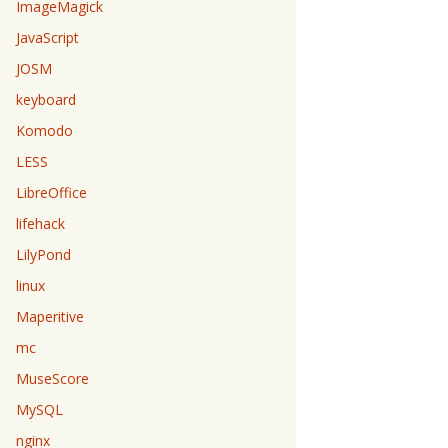
ImageMagick
JavaScript
JOSM
keyboard
Komodo
LESS
LibreOffice
lifehack
LilyPond
linux
Maperitive
mc
MuseScore
MySQL
nginx