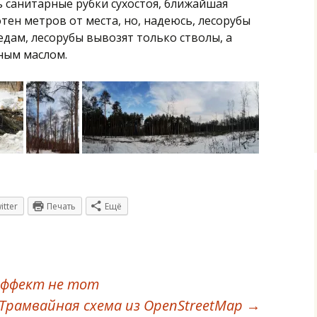
ь санитарные рубки сухостоя, ближайшая
тен метров от места, но, надеюсь, лесорубы
едам, лесорубы вывозят только стволы, а
ным маслом.
itter
Печать
Ещё
эффект не тот
Трамвайная схема из OpenStreetMap
→