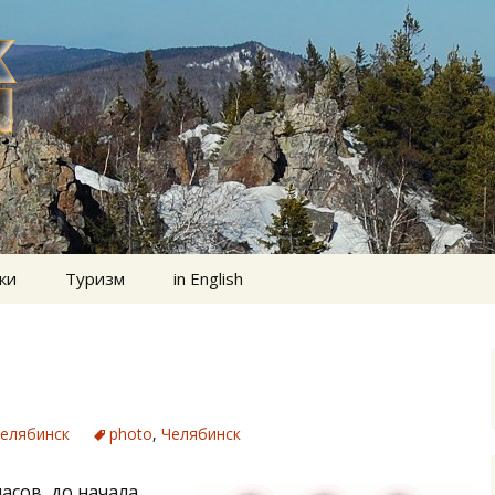
ки
Туризм
in English
елябинск
photo
,
Челябинск
асов, до начала