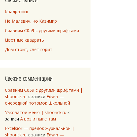
Квадратиш
Не Малевич, но Казимир
Сравним C059 с другими шрифтами
Цветные квадраты
Дом стоит, свет горит
Свежие комментарии
Сравним C059 с другими шрифтами |
shoorick.ru
к записи
Edwin —
очередной потомок Школьной
Узковатое меню | shoorick.ru
к
записи
А воз и ныне там
Excelsior — предок Журнальной |
shoorick.ru
к записи
Edwin —