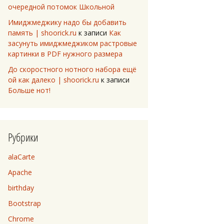
очередной потомок Школьной
Имиджмеджику надо бы добавить
память | shoorick.ru
к записи
Как
засунуть имиджмеджиком растровые
картинки в PDF нужного размера
До скоростного нотного набора ещё
ой как далеко | shoorick.ru
к записи
Больше нот!
Рубрики
alaCarte
Apache
birthday
Bootstrap
Chrome