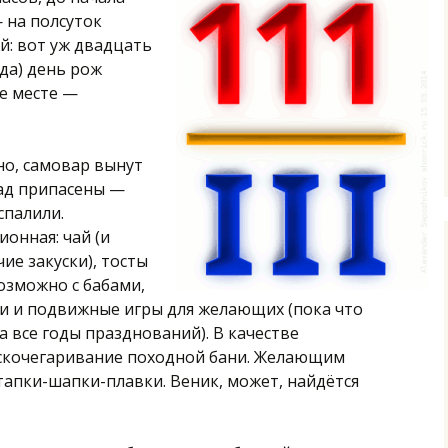
 на полсуток
й: вот уж двадцать
ода) день рож
е месте —
но, самовар вынут
зад припасены —
спалили.
онная: чай (и
чие закуски), тосты
возможно с бабами,
есни и подвижные игры для желающих (пока что
а все годы празднований). В качестве
скочегаривание походной бани. Желающим
тапки-шапки-плавки. Веник, может, найдётся