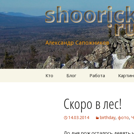
Александр Сапожников
Перейти
Кто
Блог
Работа
Картин
к
содержимому
Скоро в лес!
14.03.2014
birthday
,
фото
,
Ч
До дня рож осталось девять ч