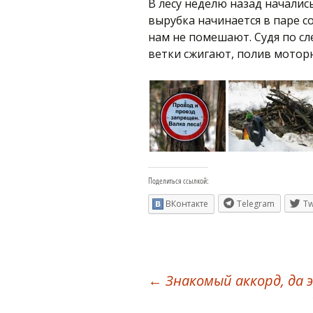
В лесу неделю назад началис
вырубка начинается в паре со
нам не помешают. Судя по сл
ветки сжигают, полив мотор
Поделиться ссылкой:
ВКонтакте
Telegram
Tw
Навигация
←
Знакомый аккорд, да 