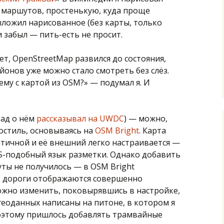
у маршутов, простенькую, куда проще
ыложил нарисованное (без карты, только
 и забыл — пить-есть не просит.
т, OpenStreetMap развился до состояния,
йонов уже можно стало смотреть без слёз.
ему с картой из OSM?» — подумал я. И
азад о нём
рассказывал на UWDC
) — можно,
остиль, основываясь на
OSM Bright
. Карта
атичной и её внешний легко настраивается —
SS-подобный язык разметки. Однако добавить
ты не получилось — в OSM Bright
е дороги отображаются совершенно
можно изменить, поковырявшись в настройке,
геоданных написаны на питоне, в котором я
оэтому пришлось добавлять трамвайные