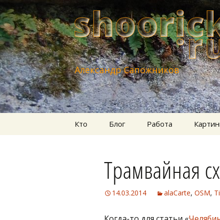
Александр Сапожников
Перейти
Кто
Блог
Работа
Картин
к
содержимому
Трамвайная с
14.03.2014
alaCarte
,
OSM
,
Ti
Когда-то для статьи «
Челяби