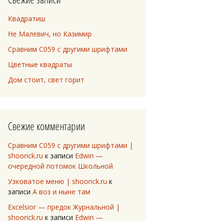
Квадратиш
Не Малевич, но Казимир
Сравним C059 с другими шрифтами
Цветные квадраты
Дом стоит, свет горит
Свежие комментарии
Сравним C059 с другими шрифтами |
shoorick.ru
к записи
Edwin —
очередной потомок Школьной
Узковатое меню | shoorick.ru
к
записи
А воз и ныне там
Excelsior — предок Журнальной |
shoorick.ru
к записи
Edwin —