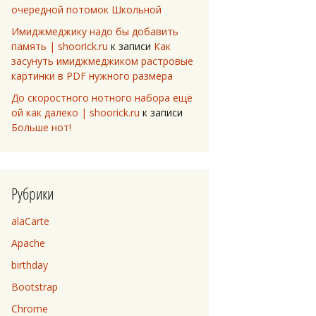
очередной потомок Школьной
Имиджмеджику надо бы добавить
память | shoorick.ru
к записи
Как
засунуть имиджмеджиком растровые
картинки в PDF нужного размера
До скоростного нотного набора ещё
ой как далеко | shoorick.ru
к записи
Больше нот!
Рубрики
alaCarte
Apache
birthday
Bootstrap
Chrome