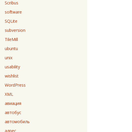
Scribus
software
SQLite
subversion
TileMill
ubuntu
unix
usability
wishlist
WordPress
XML
авиация
автобус
автомобиль
адрес