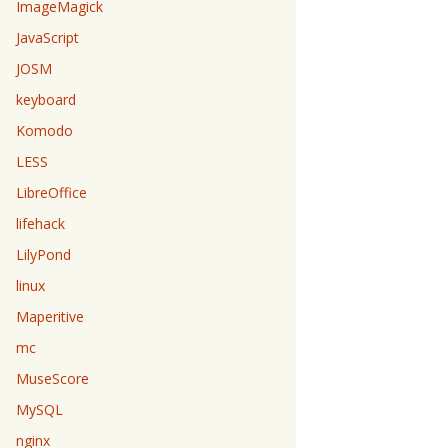
ImageMagick
JavaScript
JOSM
keyboard
Komodo
LESS
LibreOffice
lifehack
LilyPond
linux
Maperitive
mc
MuseScore
MySQL
nginx