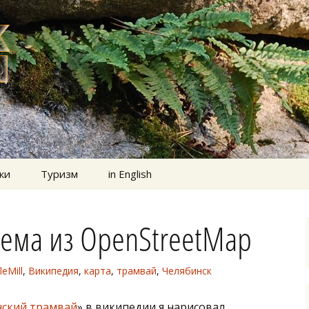
ки
Туризм
in English
хема из OpenStreetMap
leMill
,
Википедия
,
карта
,
трамвай
,
Челябинск
нский трамвай
» в википедии я нарисовал