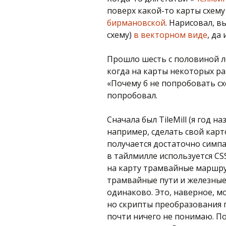
поверх какой-то карты схем
бирмановской
. Нарисовал, в
схему)
в векторном виде
, да
Прошло шесть с половиной ле
когда на карты некоторых ра
«Почему б не попробовать сх
попробовал.
Сначала был TileMill (я год н
например, сделать свой карт
получается достаточно симп
в тайлмилле используется C
на карту трамвайные маршру
трамвайные пути и железны
одинаково. Это, наверное, 
но скрипты преобразования 
почти ничего не понимаю. П