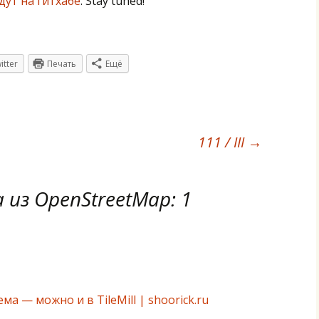
дут на гитхабе
. Stay tuned!
itter
Печать
Ещё
111 / III
→
 из OpenStreetMap
: 1
ма — можно и в TileMill | shoorick.ru