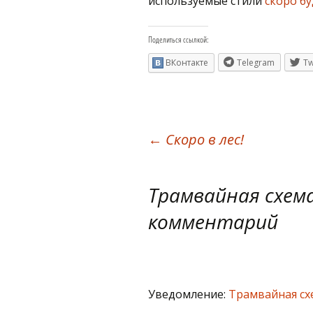
используемые стили
скоро бу
Поделиться ссылкой:
ВКонтакте
Telegram
Tw
Навигация
←
Скоро в лес!
по
Трамвайная схема
комментарий
записям
Уведомление:
Трамвайная схе