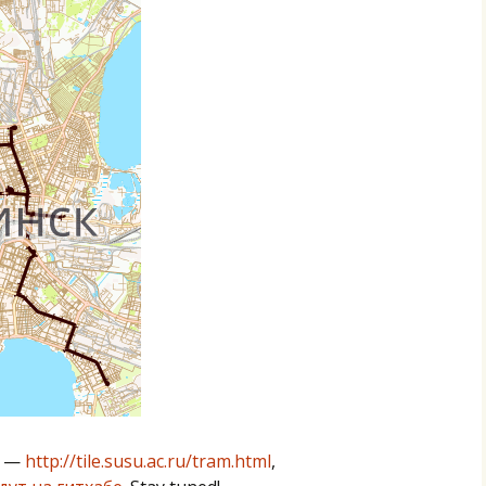
ы —
http://tile.susu.ac.ru/tram.html
,