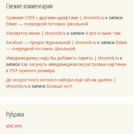
Свежие комментарии
Сравним C059 с другими шрифтами | shoorick.ru
к записи
Edwin — очередной потомок Школьной
Узковатое меню | shoorick.ru
к записи
А воз и ныне там
Excelsior — предок Журнальной | shoorick.ru
к записи
Edwin
— очередной потомок Школьной
Имиджмеджику надо бы добавить память | shoorick.ru
к
записи
Как засунуть имиджмеджиком растровые картинки
в PDF нужного размера
До скоростного нотного набора ещё ой как далеко |
shoorick.ru
к записи
Больше нот!
Рубрики
alaCarte