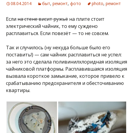
08.04.2014
быт
,
ремонт
,
фото
photo
,
ремонт
Если
на стене висит ружьё
на плите стоит
электрический чайник, то ему суждено
расплавиться. Если повезёт — то не совсем.
Так и случилось (ну некуда больше было его
поставить!) — сам чайник расплавиться не успел:
за него это сделала поливинилхлоридная изоляция
чайниковой платформы. Расплавившаяся изоляция
вызвала короткое замыкание, которое привело к
срабатыванию предохранителя и обесточиванию
квартиры.