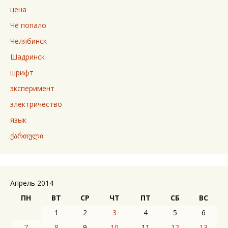
цена
Чё попало
Челябинск
Шадринск
шрифт
эксперимент
электричество
язык
ქართული
Апрель 2014
ПН
ВТ
СР
ЧТ
ПТ
СБ
ВС
1
2
3
4
5
6
7
8
9
10
11
12
13