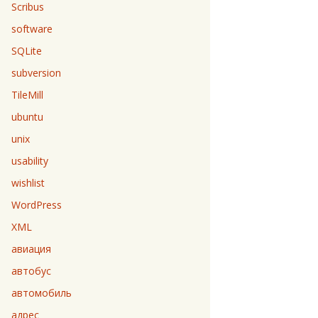
Scribus
software
SQLite
subversion
TileMill
ubuntu
unix
usability
wishlist
WordPress
XML
авиация
автобус
автомобиль
адрес