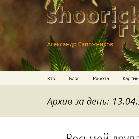
Александр Сапожников
Перейти
Кто
Блог
Работа
Картин
к
содержимому
Архив за день: 13.04
Восьмой друпа