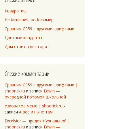
Квадратиш
Не Малевич, но Казимир
Сравним C059 с другими шрифтами
Цветные квадраты
Дом стоит, свет горит
Свежие комментарии
Сравним C059 с другими шрифтами |
shoorick.ru
к записи
Edwin —
очередной потомок Школьной
Узковатое меню | shoorick.ru
к
записи
А воз и ныне там
Excelsior — предок Журнальной |
shoorick.ru
к записи
Edwin —