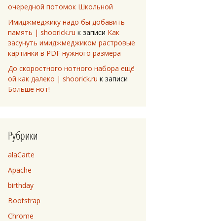
очередной потомок Школьной
Имиджмеджику надо бы добавить
память | shoorick.ru
к записи
Как
засунуть имиджмеджиком растровые
картинки в PDF нужного размера
До скоростного нотного набора ещё
ой как далеко | shoorick.ru
к записи
Больше нот!
Рубрики
alaCarte
Apache
birthday
Bootstrap
Chrome