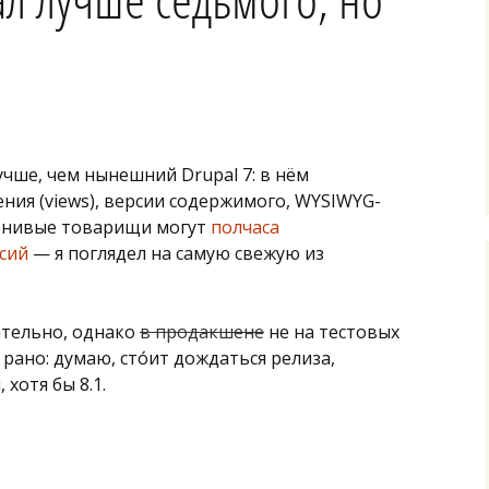
лучше, чем нынешний Drupal 7: в нём
ения (views), версии содержимого, WYSIWYG-
ленивые товарищи могут
полчаса
сий
— я поглядел на самую свежую из
ательно, однако
в продакшене
не на тестовых
рано: думаю, сто́ит дождаться релиза,
хотя бы 8.1.