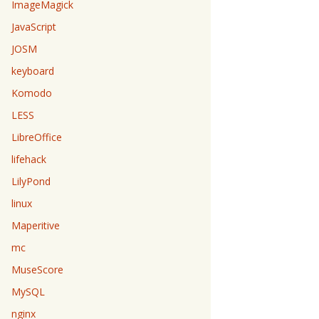
ImageMagick
JavaScript
JOSM
keyboard
Komodo
LESS
LibreOffice
lifehack
LilyPond
linux
Maperitive
mc
MuseScore
MySQL
nginx