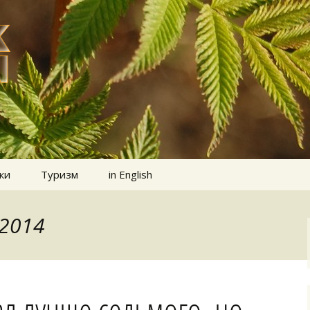
ки
Туризм
in English
.2014
л лучше седьмого, но