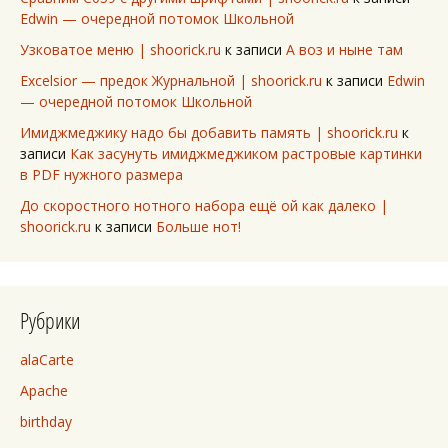
Edwin — очередной потомок Школьной
Узковатое меню | shoorick.ru
к записи
А воз и ныне там
Excelsior — предок Журнальной | shoorick.ru
к записи
Edwin
— очередной потомок Школьной
Имиджмеджику надо бы добавить память | shoorick.ru
к
записи
Как засунуть имиджмеджиком растровые картинки
в PDF нужного размера
До скоростного нотного набора ещё ой как далеко |
shoorick.ru
к записи
Больше нот!
Рубрики
alaCarte
Apache
birthday