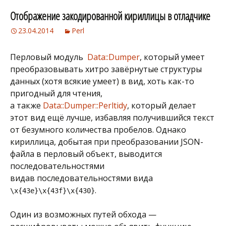
Отображение закодированной кириллицы в отладчике
23.04.2014
Perl
Перловый модуль
Data::Dumper
, который умеет
преобразовывать хитро завёрнутые структуры
данных (хотя всякие умеет) в вид, хоть как-то
пригодный для чтения,
а также
Data::Dumper::Perltidy
, который делает
этот вид ещё лучше, избавляя получившийся текст
от безумного количества пробелов. Однако
кириллица, добытая при преобразовании JSON-
файла в перловый объект, выводится
последовательностями
видав последовательностями вида
.
\x{43e}\x{43f}\x{430}
Один из возможных путей обхода —