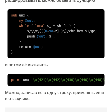
расшифровывать: можно объявить функцию
sub
 unx 
{
my
@out
;
while
(
local
 $_ 
=
 shift 
)
{
        s
/
\\x\{
([
0
-
9a
-
z
]+)
\}
/
chr hex $1
/
ge
;
        push 
@out
,
 $_
;
}
    return 
@out
;
}
и потом её вызывать:
print
 unx 
'\x{421}\x{442}\x{430}\x{440}\x{448}\x{4
Можно, записав её в одну строку, применять её и
в отладчике: