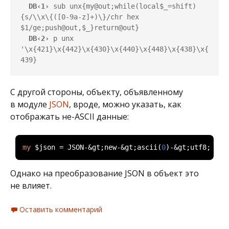
  DB‹1›
 sub unx{my@out;while(local$_=shift)
{s/\\x\{([0-9a-z]+)\}/chr hex 
  DB‹2›
 p unx 
'\x{421}\x{442}\x{430}\x{440}\x{448}\x{438}\x{
439}
С другой стороны, объекту, объявленному
в модуле
JSON
, вроде, можно указать, как
отображать не-ASCII данные:
my
 $json 
=
 JSON
-&
gt
;
new
-&
gt
;
ascii
(
0
)-&
gt
;
utf8
;
Однако на преобразование JSON в объект это
не влияет.
Оставить комментарий