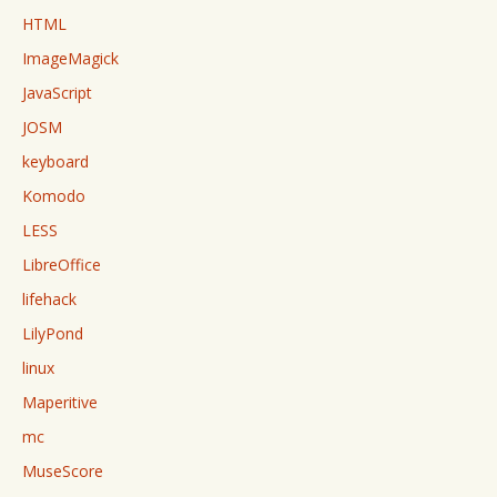
HTML
ImageMagick
JavaScript
JOSM
keyboard
Komodo
LESS
LibreOffice
lifehack
LilyPond
linux
Maperitive
mc
MuseScore