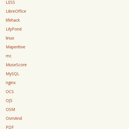
LESS
LibreOffice
lifehack
LilyPond
linux
Maperitive
mc
MuseScore
MySQL
nginx
OCS
OJS
OSM
OsmAnd
PDF