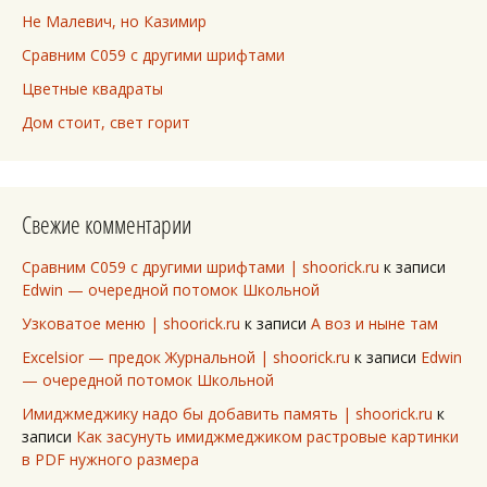
Не Малевич, но Казимир
Сравним C059 с другими шрифтами
Цветные квадраты
Дом стоит, свет горит
Свежие комментарии
Сравним C059 с другими шрифтами | shoorick.ru
к записи
Edwin — очередной потомок Школьной
Узковатое меню | shoorick.ru
к записи
А воз и ныне там
Excelsior — предок Журнальной | shoorick.ru
к записи
Edwin
— очередной потомок Школьной
Имиджмеджику надо бы добавить память | shoorick.ru
к
записи
Как засунуть имиджмеджиком растровые картинки
в PDF нужного размера