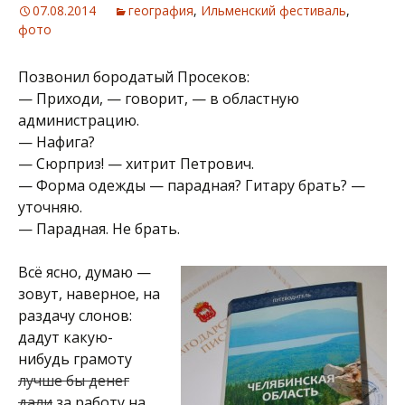
07.08.2014
география
,
Ильменский фестиваль
,
фото
Позвонил бородатый Просеков:
— Приходи, — говорит, — в областную
администрацию.
— Нафига?
— Сюрприз! — хитрит Петрович.
— Форма одежды — парадная? Гитару брать? —
уточняю.
— Парадная. Не брать.
Всё ясно, думаю —
зовут, наверное, на
раздачу слонов:
дадут какую-
нибудь грамоту
лучше бы денег
дали
за работу на