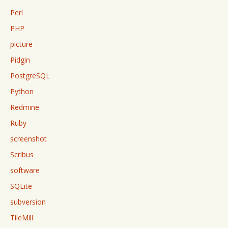
Perl
PHP
picture
Pidgin
PostgreSQL
Python
Redmine
Ruby
screenshot
Scribus
software
SQLite
subversion
TileMill