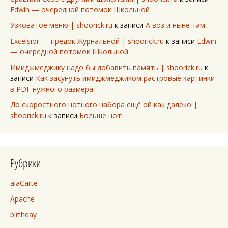
Edwin — очередной потомок Школьной
Узковатое меню | shoorick.ru
к записи
А воз и ныне там
Excelsior — предок Журнальной | shoorick.ru
к записи
Edwin
— очередной потомок Школьной
Имиджмеджику надо бы добавить память | shoorick.ru
к
записи
Как засунуть имиджмеджиком растровые картинки
в PDF нужного размера
До скоростного нотного набора ещё ой как далеко |
shoorick.ru
к записи
Больше нот!
Рубрики
alaCarte
Apache
birthday