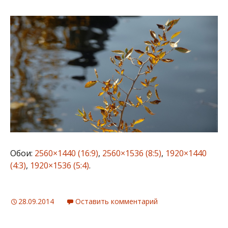
Обои:
2560×1440 (16:9)
,
2560×1536 (8:5)
,
1920×1440
(4:3)
,
1920×1536 (5:4)
.
28.09.2014
Оставить комментарий