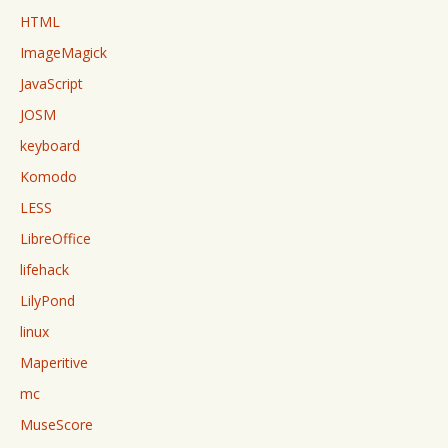
HTML
ImageMagick
JavaScript
JOSM
keyboard
Komodo
LESS
LibreOffice
lifehack
LilyPond
linux
Maperitive
mc
MuseScore