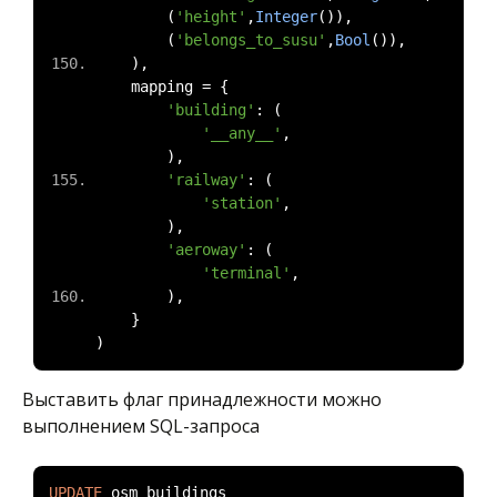
(
'height'
,
Integer
()),
(
'belongs_to_susu'
,
Bool
()),
),
    mapping 
=
{
'building'
:
(
'__any__'
,
),
'railway'
:
(
'station'
,
),
'aeroway'
:
(
'terminal'
,
),
}
)
Выставить флаг принадлежности можно
выполнением SQL-запроса
UPDATE