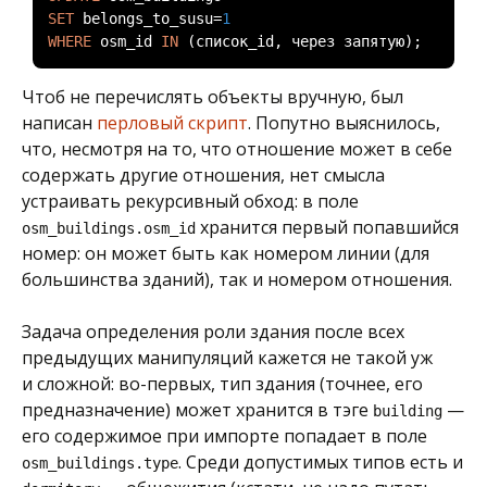
SET
 belongs_to_susu
=
1
WHERE
 osm_id 
IN
(список
_id
,
через
запятую);
Чтоб не перечислять объекты вручную, был
написан
перловый скрипт
. Попутно выяснилось,
что, несмотря на то, что отношение может в себе
содержать другие отношения, нет смысла
устраивать рекурсивный обход: в поле
хранится первый попавшийся
osm_buildings.osm_id
номер: он может быть как номером линии (для
большинства зданий), так и номером отношения.
Задача определения роли здания после всех
предыдущих манипуляций кажется не такой уж
и сложной: во-первых, тип здания (точнее, его
предназначение) может хранится в тэге
—
building
его содержимое при импорте попадает в поле
. Среди допустимых типов есть и
osm_buildings.type