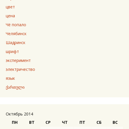
цвет
цена
Чё попало
Челябинск
Шадринск
шрифт
эксперимент
электричество
язык
ქართული
Октябрь 2014
ПН
ВТ
СР
ЧТ
ПТ
СБ
ВС