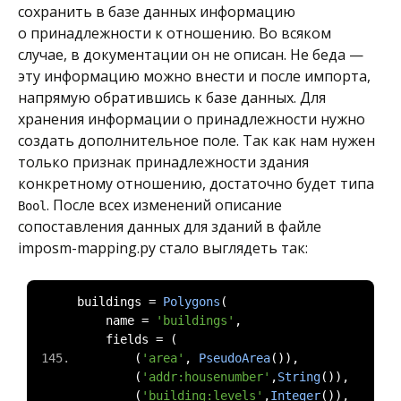
сохранить в базе данных информацию
о принадлежности к отношению. Во всяком
случае, в документации он не описан. Не беда —
эту информацию можно внести и после импорта,
напрямую обратившись к базе данных. Для
хранения информации о принадлежности нужно
создать дополнительное поле. Так как нам нужен
только признак принадлежности здания
конкретному отношению, достаточно будет типа
. После всех изменений описание
Bool
сопоставления данных для зданий в файле
imposm-mapping.py стало выглядеть так:
buildings 
=
Polygons
(
    name 
=
'buildings'
,
    fields 
=
(
(
'area'
,
PseudoArea
()),
(
'addr:housenumber'
,
String
()),
(
'building:levels'
,
Integer
()),