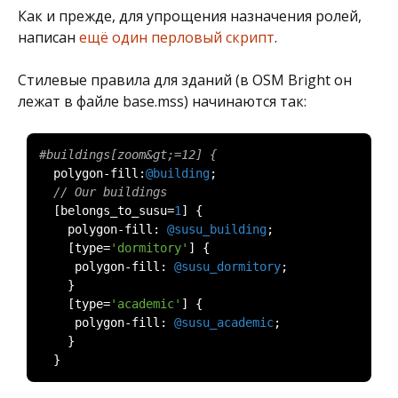
Как и прежде, для упрощения назначения ролей,
написан
ещё один перловый скрипт
.
Стилевые правила для зданий (в OSM Bright он
лежат в файле base.mss) начинаются так:
#buildings[zoom&gt;=12] {
  polygon
-
fill
:
@building
;
// Our buildings
[
belongs_to_susu
=
1
]
{
    polygon
-
fill
:
@susu_building
;
[
type
=
'dormitory'
]
{
     polygon
-
fill
:
@susu_dormitory
;
}
[
type
=
'academic'
]
{
     polygon
-
fill
:
@susu_academic
;
}
}