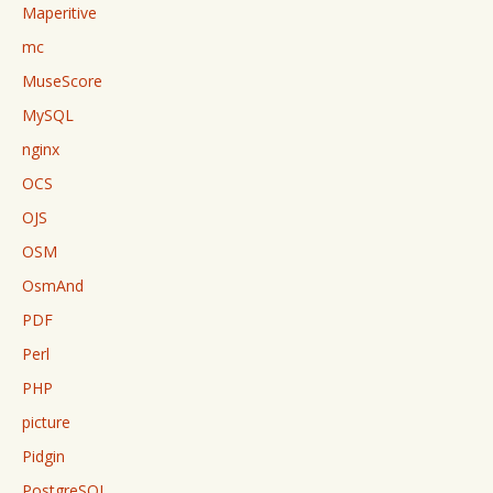
Maperitive
mc
MuseScore
MySQL
nginx
OCS
OJS
OSM
OsmAnd
PDF
Perl
PHP
picture
Pidgin
PostgreSQL