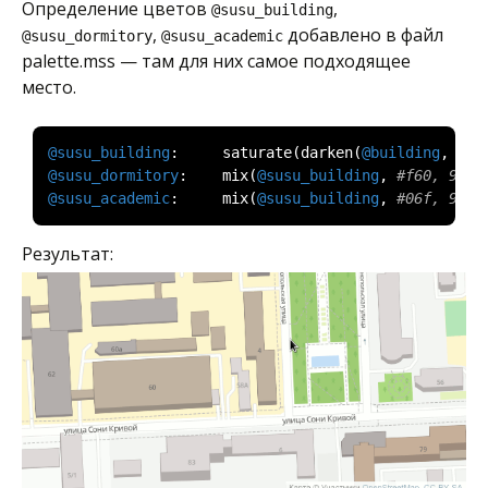
Определение цветов
,
@susu_building
,
добавлено в файл
@susu_dormitory
@susu_academic
palette.mss — там для них самое подходящее
место.
@susu_building
:
     saturate
(
darken
(
@building
,
15
%
@susu_dormitory
:
    mix
(
@susu_building
,
#f60, 95%)
@susu_academic
:
     mix
(
@susu_building
,
#06f, 93%)
Результат: