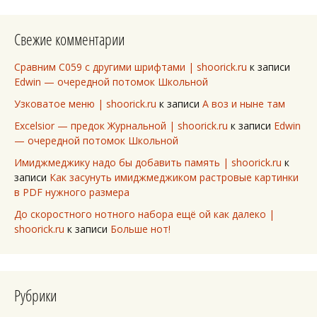
Свежие комментарии
Сравним C059 с другими шрифтами | shoorick.ru
к записи
Edwin — очередной потомок Школьной
Узковатое меню | shoorick.ru
к записи
А воз и ныне там
Excelsior — предок Журнальной | shoorick.ru
к записи
Edwin
— очередной потомок Школьной
Имиджмеджику надо бы добавить память | shoorick.ru
к
записи
Как засунуть имиджмеджиком растровые картинки
в PDF нужного размера
До скоростного нотного набора ещё ой как далеко |
shoorick.ru
к записи
Больше нот!
Рубрики