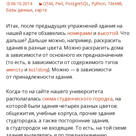
06.10.2014
OSM
,
Perl
,
PostgreSQL
,
Python
,
TileMill
,
базы данных
,
карта
Итак, после предыдущих упражнений здания на
нашей карте обзавелись
номерами
и
высотой
. Что
дальше? Дальше можно, например, раскрасить
здания в разные цвета. Можно раскрасить дома
в зависимости от основного их предназначения
(то есть, в зависимости от содержимого тэгов
и
). Можно — в зависимости
amenity
building
от принадлежности здания.
Когда-то на сайте нашего университета
располагалась
схема студенческого городка
, на
которой были здания четырёх разных цветов:
общежития, учебные корпуса, прочие здания
студгородка, а также посторонние здания,
в студгородок не входящие. То есть, на той схеме
здания выделялись и по предназначению,