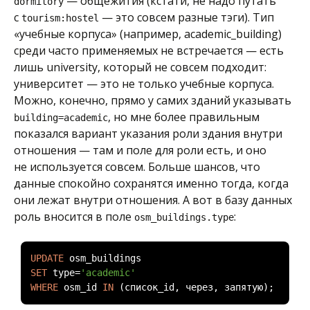
— общежития (кстати, не надо путать
dormitory
с
— это совсем разные тэги). Тип
tourism:hostel
«учебные корпуса» (например, academic_building)
среди часто применяемых не встречается — есть
лишь university, который не совсем подходит:
университет — это не только учебные корпуса.
Можно, конечно, прямо у самих зданий указывать
, но мне более правильным
building=academic
показался вариант указания роли здания внутри
отношения — там и поле для роли есть, и оно
не используется совсем. Больше шансов, что
данные спокойно сохранятся именно тогда, когда
они лежат внутри отношения. А вот в базу данных
роль вносится в поле
:
osm_buildings.type
UPDATE
SET
 type
=
'academic'
WHERE
 osm_id 
IN
(список
_id
,
через,
запятую);