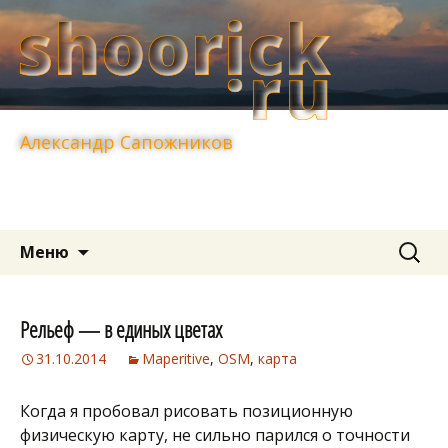
Александр Сапожников
Перейти
Найти:
Меню
к
содержимому
Рельеф — в единых цветах
31.10.2014
Maperitive
,
OSM
,
карта
Когда я пробовал рисовать позиционную
физическую карту, не сильно парился о точности