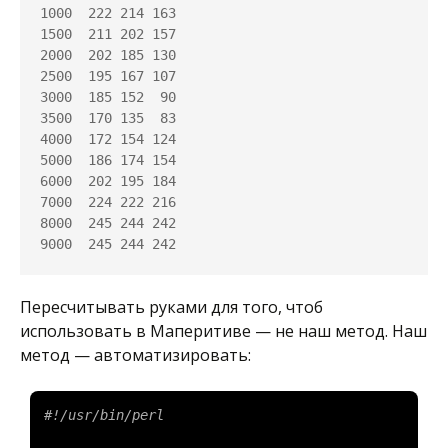
1000  222 214 163

1500  211 202 157

2000  202 185 130

2500  195 167 107

3000  185 152  90

3500  170 135  83

4000  172 154 124

5000  186 174 154

6000  202 195 184

7000  224 222 216

8000  245 244 242

9000  245 244 242
Пересчитывать руками для того, чтоб
использовать в Маперитиве — не наш метод. Наш
метод — автоматизировать:
#!/usr/bin/perl