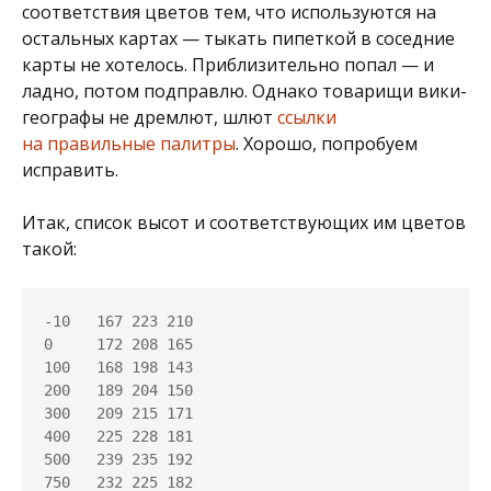
соответствия цветов тем, что используются на
остальных картах — тыкать пипеткой в соседние
карты не хотелось. Приблизительно попал — и
ладно, потом подправлю. Однако товарищи вики-
географы не дремлют, шлют
ссылки
на правильные палитры
. Хорошо, попробуем
исправить.
Итак, список высот и соответствующих им цветов
такой:
-10   167 223 210

0     172 208 165

100   168 198 143

200   189 204 150

300   209 215 171

400   225 228 181

500   239 235 192

750   232 225 182
