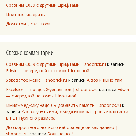
Сравним C059 с другими шрифтами
Цветные квадраты
Дом стоит, свет горит
Свежие комментарии
Сравним C059 с другими шрифтами | shoorick.ru
к записи
Edwin — очередной потомок Школьной
Узковатое меню | shoorick.ru
к записи
А воз и ныне там
Excelsior — предок Журнальной | shoorick.ru
к записи
Edwin
— очередной потомок Школьной
Имиджмеджику надо бы добавить память | shoorick.ru
к
записи
Как засунуть имиджмеджиком растровые картинки
в PDF нужного размера
До скоростного нотного набора ещё ой как далеко |
shoorick.ru
к записи
Больше нот!