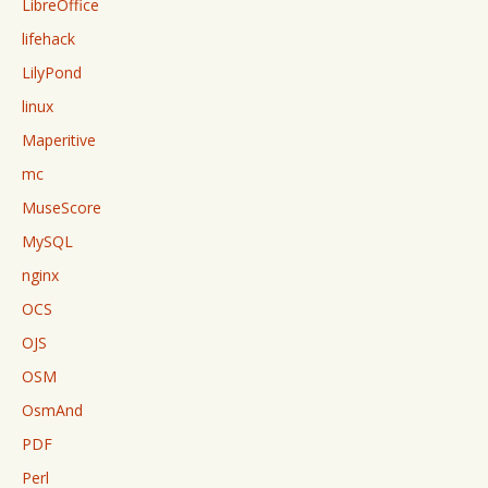
LibreOffice
lifehack
LilyPond
linux
Maperitive
mc
MuseScore
MySQL
nginx
OCS
OJS
OSM
OsmAnd
PDF
Perl