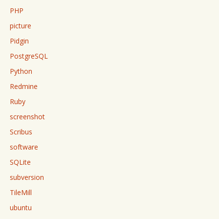
PHP
picture
Pidgin
PostgreSQL
Python
Redmine
Ruby
screenshot
Scribus
software
SQLite
subversion
TileMill
ubuntu