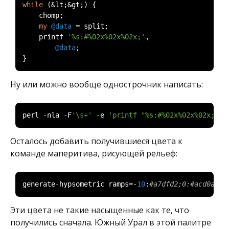
while
(&
lt
;&
gt
;)
{
    chomp
;
my
@data
=
 split
;
    printf 
'%s:#%02x%02x%02x;'
,
@data
;
}
Ну или можно вообще однострочник написать:
perl 
-
nla 
-
F
'\s+'
-
e 
'printf "%s:#%02x%02x%02x;", 
Осталось добавить получившиеся цвета к
команде маперитива, рисующей рельеф:
generate
-
hypsometric ramps
=-
10
:
#a7dfd2;0:#acd0a5;1
Эти цвета не такие насыщенные как те, что
получились сначала. Южный Урал в этой палитре