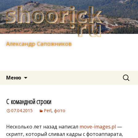
Александр Сапожников
Перейти
Найти:
Меню
к
содержимому
С командной строки
07.04.2015
Perl
,
фото
Несколько лет назад написал
move-images.pl
—
скрипт, который сливал кадры с фотоаппарата,