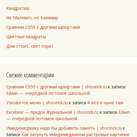
Квадратиш
Не Малевич, но Казимир
Сравним C059 с другими шрифтами
Цветные квадраты
Дом стоит, свет горит
Свежие комментарии
Сравним C059 с другими шрифтами | shoorick.ru
к записи
Edwin — очередной потомок Школьной
Узковатое меню | shoorick.ru
к записи
А воз и ныне там
Excelsior — предок Журнальной | shoorick.ru
к записи
Edwin
— очередной потомок Школьной
Имиджмеджику надо бы добавить память | shoorick.ru
к
записи
Как засунуть имиджмеджиком растровые картинки