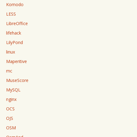
Komodo
LESS
LibreOffice
lifehack
LilyPond
linux
Maperitive
mc
MuseScore
MySQL
nginx
OCS
OJS
OSM