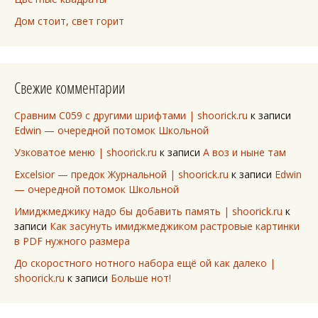
Дом стоит, свет горит
Свежие комментарии
Сравним C059 с другими шрифтами | shoorick.ru
к записи
Edwin — очередной потомок Школьной
Узковатое меню | shoorick.ru
к записи
А воз и ныне там
Excelsior — предок Журнальной | shoorick.ru
к записи
Edwin
— очередной потомок Школьной
Имиджмеджику надо бы добавить память | shoorick.ru
к
записи
Как засунуть имиджмеджиком растровые картинки
в PDF нужного размера
До скоростного нотного набора ещё ой как далеко |
shoorick.ru
к записи
Больше нот!