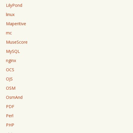
LilyPond
linux
Maperitive
mc
MuseScore
MySQL
nginx
OCS
OJS
OSM
OsmAnd
PDF
Perl
PHP