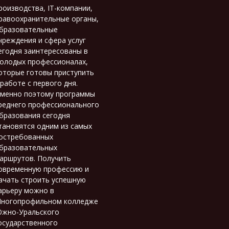
роизводства, IT-компании,
равоохранительные органы,
бразовательные
чреждения и сфера услуг
егодня заинтересованы в
олодых профессионалах,
оторые готовы приступить
 работе с первого дня.
менно поэтому программы
реднего профессионального
бразования сегодня
тановятся одним из самых
остребованных
бразовательных
аршрутов. Получить
овременную профессию и
ачать строить успешную
арьеру можно в
ногопрофильном колледже
жно-Уральского
осударственного