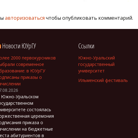
ны
авторизоваться
чтобы опубликовать комментарий.
Новости ЮУрГУ
Ссылки
олее 2000 первокурсников
Южно-Уральский
ыбрали современное
государственный
бразование: в ЮУрГУ
университет
одписаны приказы о
Ильменский фестиваль
ачислении
7.08.2026
 Южно-Уральском
осударственном
ниверситете состоялась
оржественная церемония
одписания приказа о
ачислении на бюджетные
еста абитуриентов в