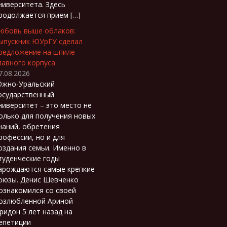
ниверситета. Здесь
родолжается прием […]
юбовь выше облаков:
ыпускник ЮУрГУ сделал
редложение на шпиле
лавного корпуса
7.08.2026
жно-Уральский
осударственный
ниверситет – это место не
олько для получения новых
наний, обретения
рофессии, но и для
оздания семьи. Именно в
туденческие годы
арождаются самые крепкие
оюзы. Денис Шевченко
ознакомился со своей
озлюбленной Ариной
ридон 5 лет назад на
епетиции