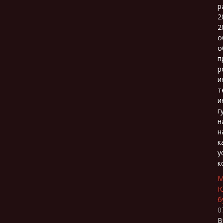
р
2
2
о
о
п
р
и
т
и
г
н
н
к
у
к
М
Ю
б
0
В