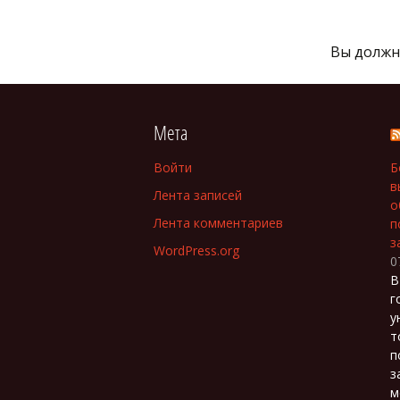
Вы долж
Мета
Войти
Б
в
Лента записей
о
Лента комментариев
п
з
WordPress.org
0
В
г
у
т
п
з
м