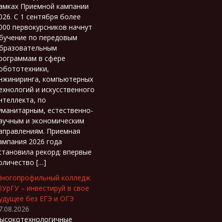
амках Приемной кампании
026. С 1 сентября более
000 первокурсников начнут
бучение по передовым
бразовательным
рограммам в сфере
обототехники,
нжиниринга, компьютерных
ехнологий и искусственного
нтеллекта, по
уманитарным, естественно-
аучным и экономическим
аправлениям. Приемная
ампания 2026 года
становила рекорд: впервые
оличество […]
ногопрофильный колледж
УрГУ – инвестируй в свое
удущее без ЕГЭ и ОГЭ
7.08.2026
ысокотехнологичные