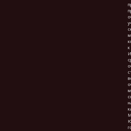
п
п
о
у
с
м
к
к
И
с
о
с
в
о
м
с
н
к
М
Ю
г