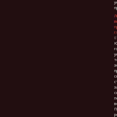
у
п
Л
в
п
г
0
Ю
г
у
т
з
п
с
с
з
с
п
в
П
р