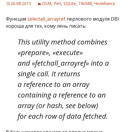
26.08.2015
OSM
,
Perl
,
SQLite
,
TileMill
,
Челябинск
Функция
selectall_arrayref
перлового модуля DBI
хороша для тех, кому лень писать:
This utility method combines
«prepare», «execute»
and «fetchall_arrayref» into a
single call. It returns
a reference to an array
containing a reference to an
array (or hash, see below)
for each row of data fetched.