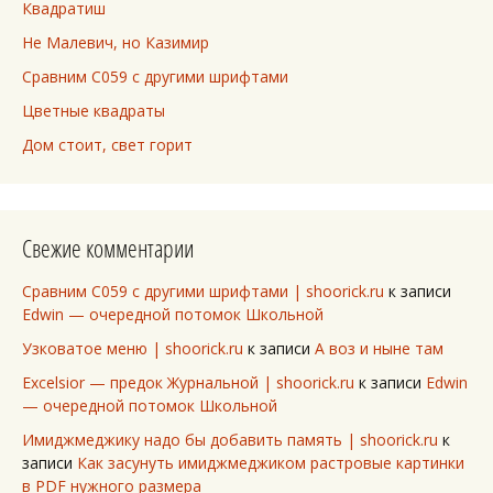
Квадратиш
Не Малевич, но Казимир
Сравним C059 с другими шрифтами
Цветные квадраты
Дом стоит, свет горит
Свежие комментарии
Сравним C059 с другими шрифтами | shoorick.ru
к записи
Edwin — очередной потомок Школьной
Узковатое меню | shoorick.ru
к записи
А воз и ныне там
Excelsior — предок Журнальной | shoorick.ru
к записи
Edwin
— очередной потомок Школьной
Имиджмеджику надо бы добавить память | shoorick.ru
к
записи
Как засунуть имиджмеджиком растровые картинки
в PDF нужного размера