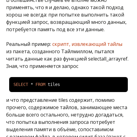
В большинстве случаев её вполне можно
применять, что я и делаю, однако такой подход
хорош не всегда: при попытке выполнить такой
функцией запрос, возвращающий много данных,
потребуется память под все эти данные.
Реальный пример:
скрипт, извлекающий тайлы
из пакета, созданного Тайлмиллом, пытался
читать данные как раз функцией selectall_arrayref.
Зная, что применяется запрос
SELECT
*
FROM
 tiles
и что представление tiles содержит, помимо
прочего, содержимое тайлов, занимающее места
больше всего остального, нетрудно догадаться,
что попытка выполнения запроса потребует
выделения памяти в объёме, сопоставимом
с размером файла, в котором сидит база (пакет с