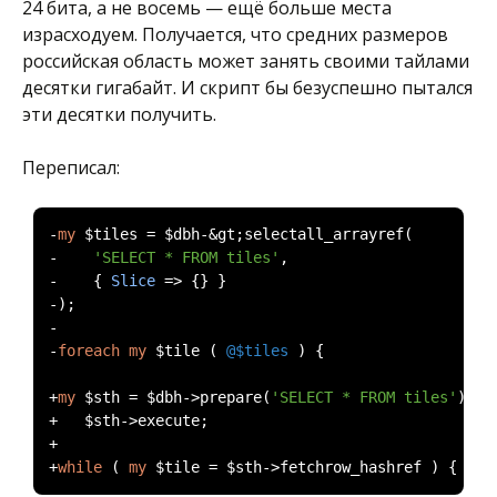
24 бита, а не восемь — ещё больше места
израсходуем. Получается, что средних размеров
российская область может занять своими тайлами
десятки гигабайт. И скрипт бы безуспешно пытался
эти десятки получить.
Переписал:
-
my
 $tiles 
=
 $dbh
-&
gt
;
selectall_arrayref
(
-
'SELECT * FROM tiles'
,
-
{
Slice
=>
{}
}
-);
-
-
foreach
my
 $tile 
(
@$tiles
)
{
+
my
 $sth 
=
 $dbh
->
prepare
(
'SELECT * FROM tiles'
);
+
   $sth
->
execute
;
+
+
while
(
my
 $tile 
=
 $sth
->
fetchrow_hashref 
)
{