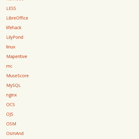
LESS
LibreOffice
lifehack
LilyPond
linux
Maperitive
mc
MuseScore
MySQL
nginx
OCS
OJS
OSM
OsmAnd