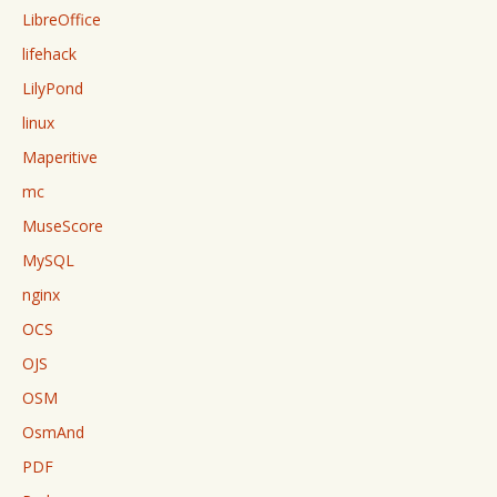
LibreOffice
lifehack
LilyPond
linux
Maperitive
mc
MuseScore
MySQL
nginx
OCS
OJS
OSM
OsmAnd
PDF