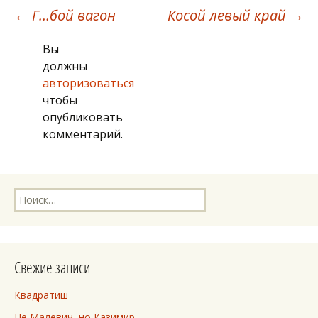
Навигация
←
Г…бой вагон
Косой левый край
→
Вы
по
должны
авторизоваться
записям
чтобы
опубликовать
комментарий.
Найти:
Свежие записи
Квадратиш
Не Малевич, но Казимир