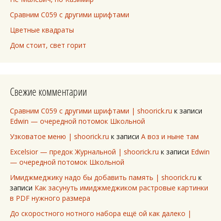
Сравним C059 с другими шрифтами
Цветные квадраты
Дом стоит, свет горит
Свежие комментарии
Сравним C059 с другими шрифтами | shoorick.ru
к записи
Edwin — очередной потомок Школьной
Узковатое меню | shoorick.ru
к записи
А воз и ныне там
Excelsior — предок Журнальной | shoorick.ru
к записи
Edwin
— очередной потомок Школьной
Имиджмеджику надо бы добавить память | shoorick.ru
к
записи
Как засунуть имиджмеджиком растровые картинки
в PDF нужного размера
До скоростного нотного набора ещё ой как далеко |