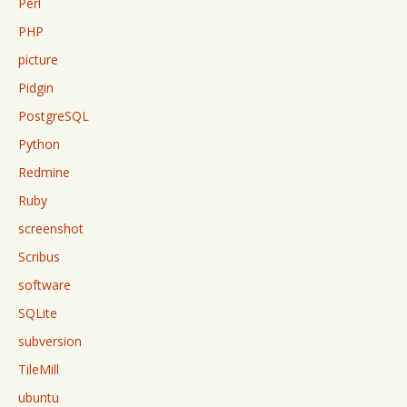
Perl
PHP
picture
Pidgin
PostgreSQL
Python
Redmine
Ruby
screenshot
Scribus
software
SQLite
subversion
TileMill
ubuntu