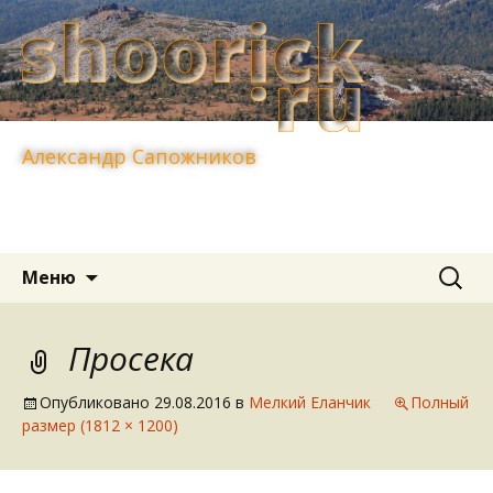
Александр Сапожников
Перейти
Найти:
Меню
к
содержимому
Просека
Опубликовано
29.08.2016
в
Мелкий Еланчик
Полный
размер (1812 × 1200)