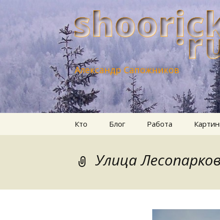
Александр Сапожников
Перейти
Кто
Блог
Работа
Картин
к
содержимому
Улица Лесопарко