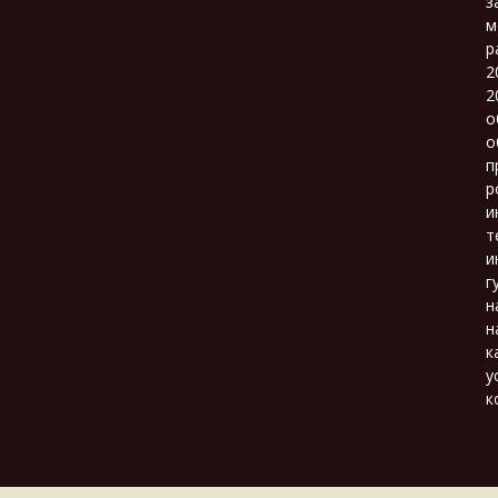
з
м
р
2
2
о
о
п
р
и
т
и
г
н
н
к
у
к