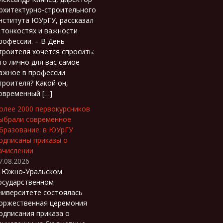
рхитектурно-строительного
нститута ЮУрГУ, рассказал
 тонкостях и важности
рофессии. – В День
троителя хочется спросить:
то лично для вас самое
ажное в профессии
троителя? Какой он,
овременный […]
олее 2000 первокурсников
ыбрали современное
бразование: в ЮУрГУ
одписаны приказы о
ачислении
7.08.2026
 Южно-Уральском
осударственном
ниверситете состоялась
оржественная церемония
одписания приказа о