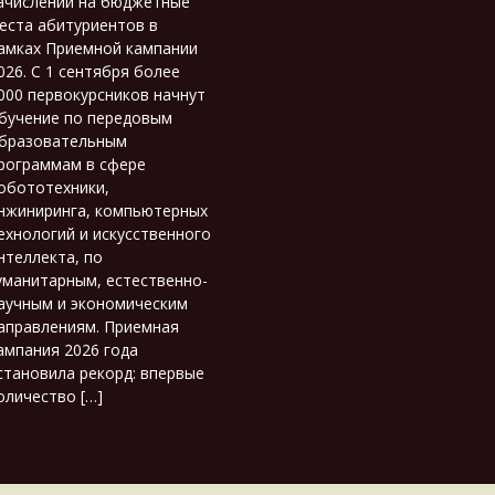
ачислении на бюджетные
еста абитуриентов в
амках Приемной кампании
026. С 1 сентября более
000 первокурсников начнут
бучение по передовым
бразовательным
рограммам в сфере
обототехники,
нжиниринга, компьютерных
ехнологий и искусственного
нтеллекта, по
уманитарным, естественно-
аучным и экономическим
аправлениям. Приемная
ампания 2026 года
становила рекорд: впервые
оличество […]