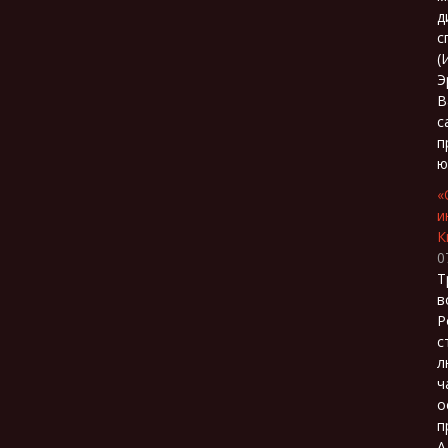
д
с
(
Э
В
с
п
ю
«
и
К
0
Т
в
Р
с
л
ч
о
п
А