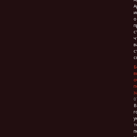
А
и
о
п
с
ч
в
с
с
Б
в
о
п
з
0
В
г
у
т
п