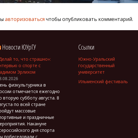
ны
авторизоваться
чтобы опубликовать комментарий.
Новости ЮУрГУ
Ссылки
Делай то, что страшно»:
Южно-Уральский
нтервью о спорте с
государственный
адимом Эрлихом
университет
8.08.2026
Ильменский фестиваль
ень физкультурника в
оссии отмечается ежегодно
о вторую субботу августа. 8
вгуста по всей стране
ройдут массовые
портивные и праздничные
ероприятия. Накануне
сероссийского дня спорта
ы побеседовали с