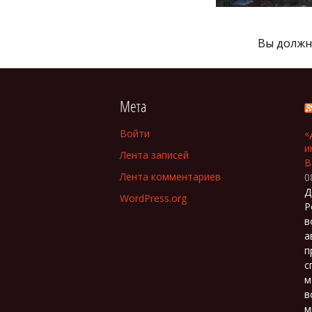
Вы долж
Мета
Войти
«
и
Лента записей
В
Лента комментариев
0
Д
WordPress.org
Р
в
а
п
с
м
в
м