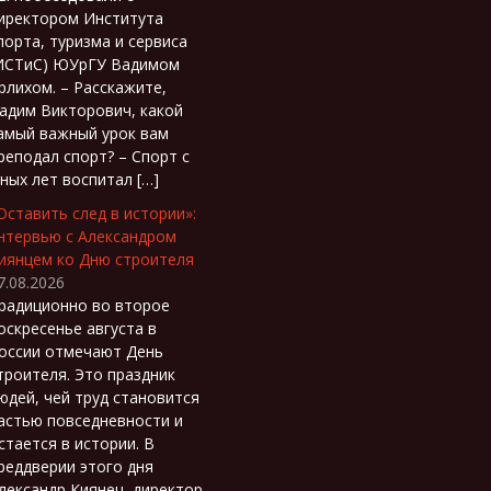
иректором Института
порта, туризма и сервиса
ИСТиС) ЮУрГУ Вадимом
рлихом. – Расскажите,
адим Викторович, какой
амый важный урок вам
реподал спорт? – Спорт с
ных лет воспитал […]
Оставить след в истории»:
нтервью с Александром
иянцем ко Дню строителя
7.08.2026
радиционно во второе
оскресенье августа в
оссии отмечают День
троителя. Это праздник
юдей, чей труд становится
астью повседневности и
стается в истории. В
реддверии этого дня
лександр Киянец, директор