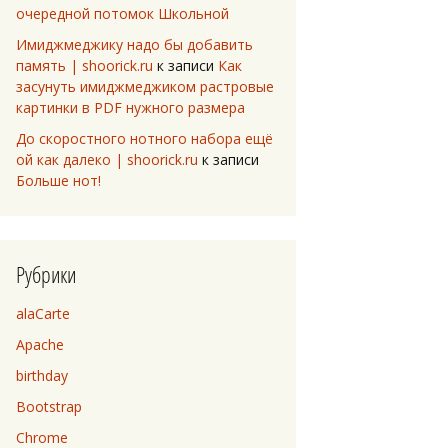
очередной потомок Школьной
Имиджмеджику надо бы добавить
память | shoorick.ru
к записи
Как
засунуть имиджмеджиком растровые
картинки в PDF нужного размера
До скоростного нотного набора ещё
ой как далеко | shoorick.ru
к записи
Больше нот!
Рубрики
alaCarte
Apache
birthday
Bootstrap
Chrome