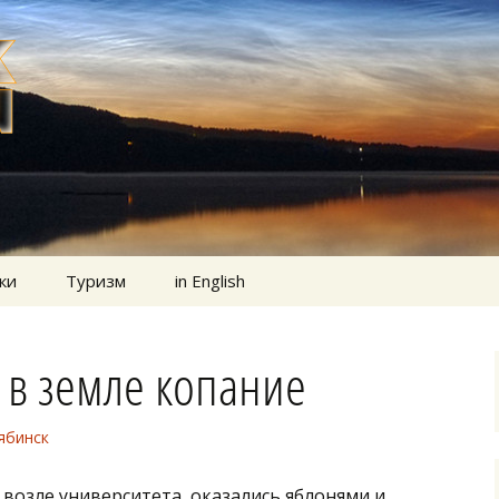
ки
Туризм
in English
и в земле копание
ябинск
 возле университета, оказались яблонями и