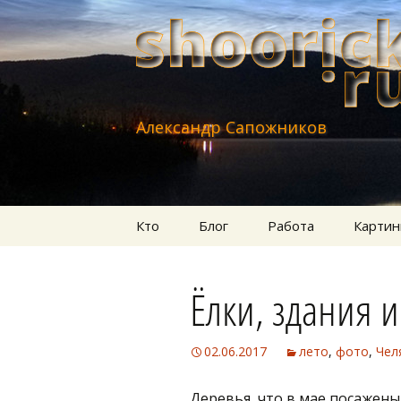
Александр Сапожников
Перейти
Кто
Блог
Работа
Картин
к
содержимому
Ёлки, здания 
02.06.2017
лето
,
фото
,
Чел
Деревья, что в мае посажены