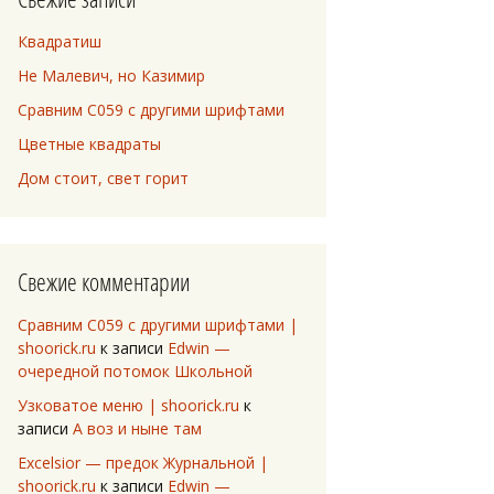
Квадратиш
Не Малевич, но Казимир
Сравним C059 с другими шрифтами
Цветные квадраты
Дом стоит, свет горит
Свежие комментарии
Сравним C059 с другими шрифтами |
shoorick.ru
к записи
Edwin —
очередной потомок Школьной
Узковатое меню | shoorick.ru
к
записи
А воз и ныне там
Excelsior — предок Журнальной |
shoorick.ru
к записи
Edwin —