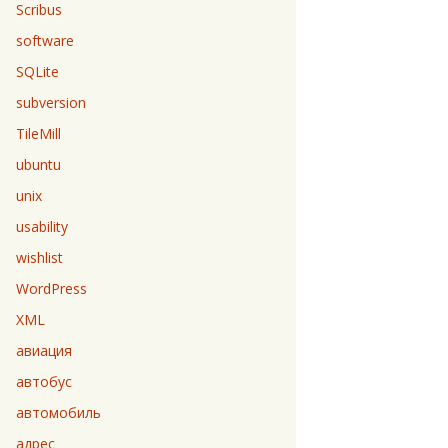
Scribus
software
SQLite
subversion
TileMill
ubuntu
unix
usability
wishlist
WordPress
XML
авиация
автобус
автомобиль
адрес