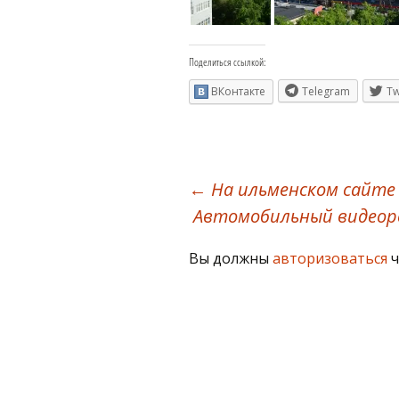
Поделиться ссылкой:
ВКонтакте
Telegram
Tw
Навигация
←
На ильменском сайте 
Автомобильный видеор
по
Вы должны
авторизоваться
ч
записям