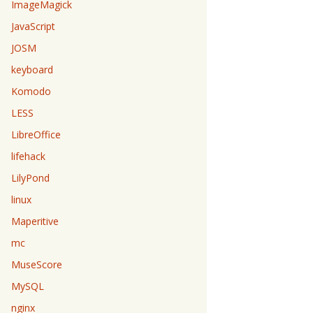
ImageMagick
JavaScript
JOSM
keyboard
Komodo
LESS
LibreOffice
lifehack
LilyPond
linux
Maperitive
mc
MuseScore
MySQL
nginx