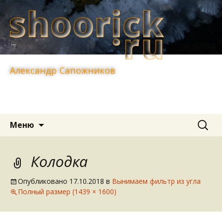
Александр Сапожников
Перейти
Найти:
Меню
к
содержимому
Колодка
Опубликовано
17.10.2018
в
Вынимаем фильтр из угла
Полный размер (1439 × 1600)