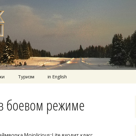
ки
Туризм
in English
 в боевом режиме
мворка Mojolicious::Lite входит класс