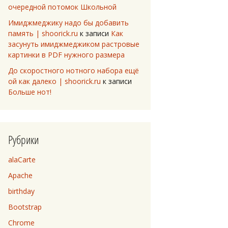
очередной потомок Школьной
Имиджмеджику надо бы добавить
память | shoorick.ru
к записи
Как
засунуть имиджмеджиком растровые
картинки в PDF нужного размера
До скоростного нотного набора ещё
ой как далеко | shoorick.ru
к записи
Больше нот!
Рубрики
alaCarte
Apache
birthday
Bootstrap
Chrome