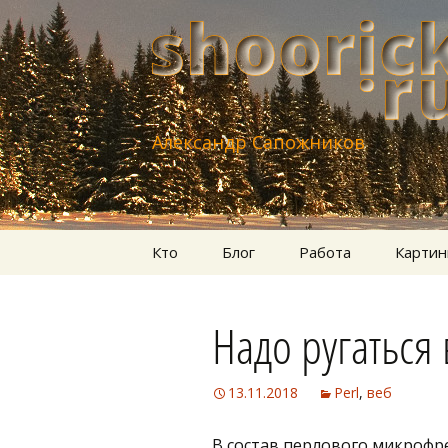
Александр Сапожников
Перейти
Кто
Блог
Работа
Картин
к
содержимому
Надо ругаться
13.11.2018
Perl
,
веб
В состав перлового микрофрей