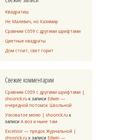
Квадратиш
Не Малевич, но Казимир
Сравним C059 с другими шрифтами
Цветные квадраты
Дом стоит, свет горит
Свежие комментарии
Сравним C059 с другими шрифтами |
shoorick.ru
к записи
Edwin —
очередной потомок Школьной
Узковатое меню | shoorick.ru
к
записи
А воз и ныне там
Excelsior — предок Журнальной |
shoorick.ru
к записи
Edwin —