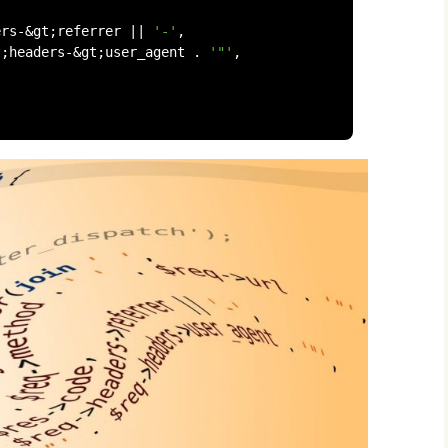
,
ers
-&
gt
;
referrer 
||
'-'
,
t
;
headers
-&
gt
;
user_agent 
.
'"'
,