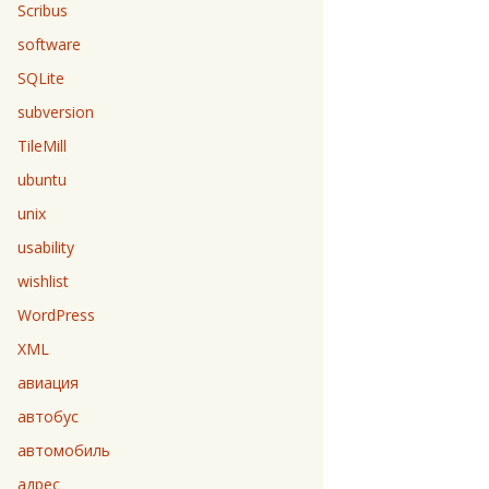
Scribus
software
SQLite
subversion
TileMill
ubuntu
unix
usability
wishlist
WordPress
XML
авиация
автобус
автомобиль
адрес