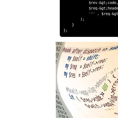
            $res
-&
gt
;
code
            $req
-&
gt
;
head
'"'
.
 $req
-&
g
);
}
};