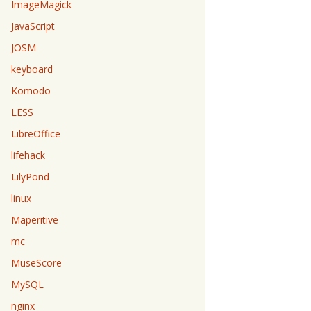
ImageMagick
JavaScript
JOSM
keyboard
Komodo
LESS
LibreOffice
lifehack
LilyPond
linux
Maperitive
mc
MuseScore
MySQL
nginx