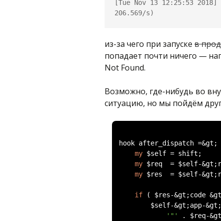
[Tue Nov 13 12:25:53 2018] 
из-за чего при запуске
в про
попадает почти ничего — на
Not Found.
Возможно, где-нибудь во вн
ситуацию, но мы пойдём др
hook after_dispatch 
=&
gt
;
my
 $self 
=
 shift
;
my
 $req  
=
 $self
-&
gt
;
my
 $res  
=
 $self
-&
gt
;
if
(
 $res
-&
gt
;
code 
&
g
        $self
-&
gt
;
app
-&
gt
'"'
.
 $req
-&
g