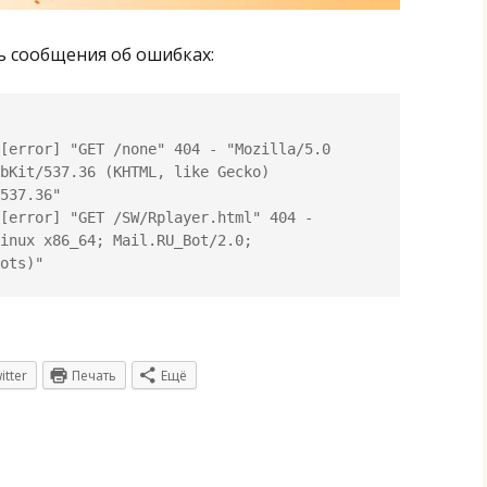
ь сообщения об ошибках:
[error] "GET /none" 404 - "Mozilla/5.0 
bKit/537.36 (KHTML, like Gecko) 
537.36"

[error] "GET /SW/Rplayer.html" 404 - 
inux x86_64; Mail.RU_Bot/2.0; 
itter
Печать
Ещё