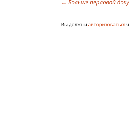
Навигация
←
Больше перловой док
по
Вы должны
авторизоваться
ч
записям