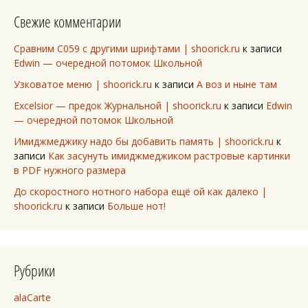
Свежие комментарии
Сравним C059 с другими шрифтами | shoorick.ru
к записи
Edwin — очередной потомок Школьной
Узковатое меню | shoorick.ru
к записи
А воз и ныне там
Excelsior — предок Журнальной | shoorick.ru
к записи
Edwin
— очередной потомок Школьной
Имиджмеджику надо бы добавить память | shoorick.ru
к
записи
Как засунуть имиджмеджиком растровые картинки
в PDF нужного размера
До скоростного нотного набора ещё ой как далеко |
shoorick.ru
к записи
Больше нот!
Рубрики
alaCarte