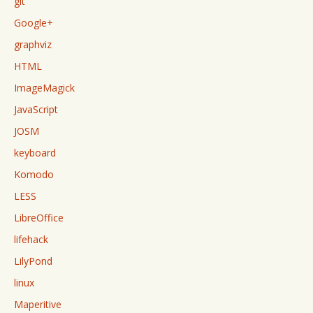
git
Google+
graphviz
HTML
ImageMagick
JavaScript
JOSM
keyboard
Komodo
LESS
LibreOffice
lifehack
LilyPond
linux
Maperitive