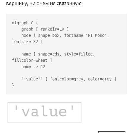
вершину, ни с чем не связанную.
digraph G {

    graph [ rankdir=LR ]

    node [ shape=box, fontname="PT Mono", 
fontsize=32 ]

    name [ shape=cds, style=filled, 
fillcolor=wheat ]

    name -> 42

    "'value'" [ fontcolor=grey, color=grey ]
