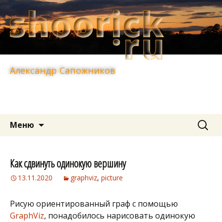
Александр Сапожников
Перейти
Найти:
Меню
к
содержимому
Как сдвинуть одинокую вершину
13.11.2020
graphviz
,
picture
Рисую ориентированный граф с помощью
GraphViz
, понадобилось нарисовать одинокую