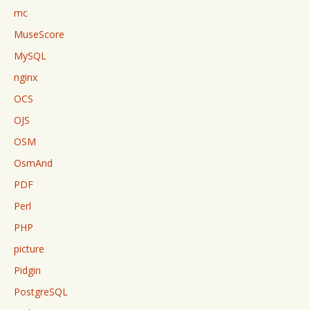
mc
MuseScore
MySQL
nginx
OCS
OJS
OSM
OsmAnd
PDF
Perl
PHP
picture
Pidgin
PostgreSQL