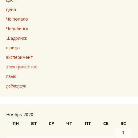
цена
Чё попало
Челябинск
Шадринск
шрифт
эксперимент
электричество
язык
ქართული
Ноябрь 2020
ПН
ВТ
СР
ЧТ
ПТ
СБ
ВС
1