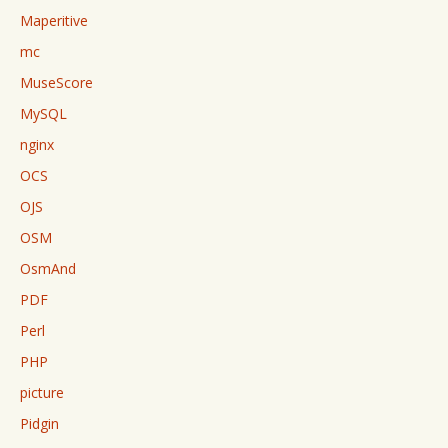
Maperitive
mc
MuseScore
MySQL
nginx
OCS
OJS
OSM
OsmAnd
PDF
Perl
PHP
picture
Pidgin