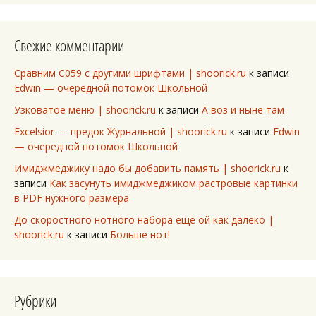
Свежие комментарии
Сравним C059 с другими шрифтами | shoorick.ru
к записи
Edwin — очередной потомок Школьной
Узковатое меню | shoorick.ru
к записи
А воз и ныне там
Excelsior — предок Журнальной | shoorick.ru
к записи
Edwin
— очередной потомок Школьной
Имиджмеджику надо бы добавить память | shoorick.ru
к
записи
Как засунуть имиджмеджиком растровые картинки
в PDF нужного размера
До скоростного нотного набора ещё ой как далеко |
shoorick.ru
к записи
Больше нот!
Рубрики