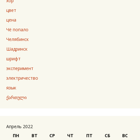
хор
цвет
цена
Чё попало
Челябинск
Шадринск
шрифт
эксперимент
электричество
язык
ქართული
Апрель 2022
ПН
ВТ
СР
ЧТ
ПТ
СБ
ВС