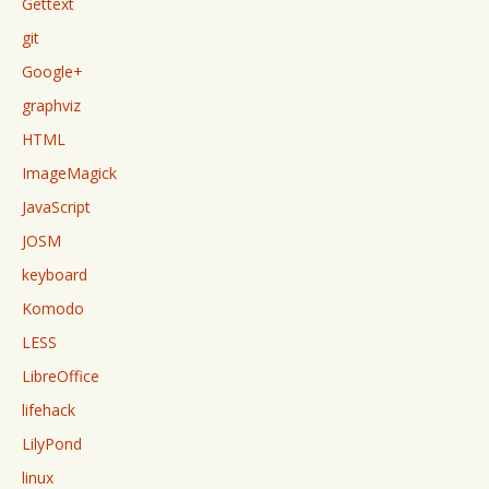
Gettext
git
Google+
graphviz
HTML
ImageMagick
JavaScript
JOSM
keyboard
Komodo
LESS
LibreOffice
lifehack
LilyPond
linux