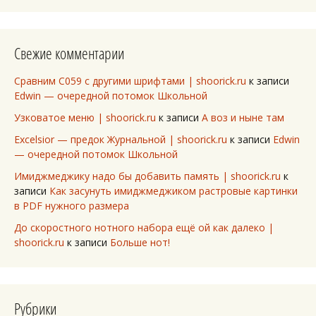
Свежие комментарии
Сравним C059 с другими шрифтами | shoorick.ru
к записи
Edwin — очередной потомок Школьной
Узковатое меню | shoorick.ru
к записи
А воз и ныне там
Excelsior — предок Журнальной | shoorick.ru
к записи
Edwin
— очередной потомок Школьной
Имиджмеджику надо бы добавить память | shoorick.ru
к
записи
Как засунуть имиджмеджиком растровые картинки
в PDF нужного размера
До скоростного нотного набора ещё ой как далеко |
shoorick.ru
к записи
Больше нот!
Рубрики