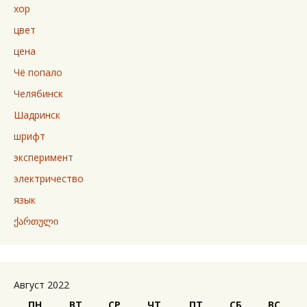
хор
цвет
цена
Чё попало
Челябинск
Шадринск
шрифт
эксперимент
электричество
язык
ქართული
Август 2022
ПН
ВТ
СР
ЧТ
ПТ
СБ
ВС