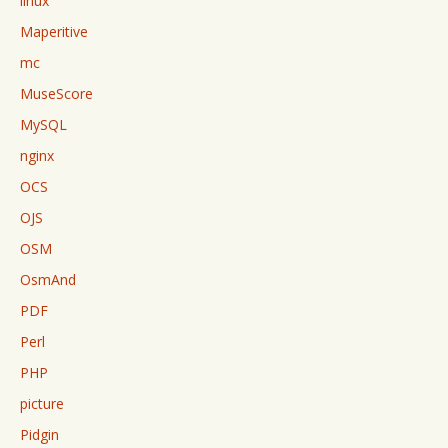
linux
Maperitive
mc
MuseScore
MySQL
nginx
OCS
OJS
OSM
OsmAnd
PDF
Perl
PHP
picture
Pidgin