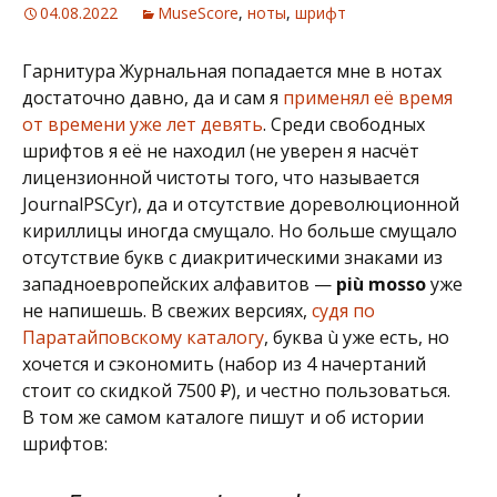
04.08.2022
MuseScore
,
ноты
,
шрифт
Гарнитура Журнальная попадается мне в нотах
достаточно давно, да и сам я
применял её время
от времени уже лет девять
. Среди свободных
шрифтов я её не находил (не уверен я насчёт
лицензионной чистоты того, что называется
JournalPSCyr), да и отсутствие дореволюционной
кириллицы иногда смущало. Но больше смущало
отсутствие букв с диакритическими знаками из
западноевропейских алфавитов —
più mosso
уже
не напишешь. В свежих версиях,
судя по
Паратайповскому каталогу
, буква ù уже есть, но
хочется и сэкономить (набор из 4 начертаний
стоит со скидкой 7500 ₽), и честно пользоваться.
В том же самом каталоге пишут и об истории
шрифтов: