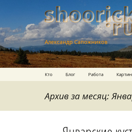
Александр Сапожников
Перейти
Кто
Блог
Работа
Картин
к
содержимому
Архив за месяц: Янв
Январские кус