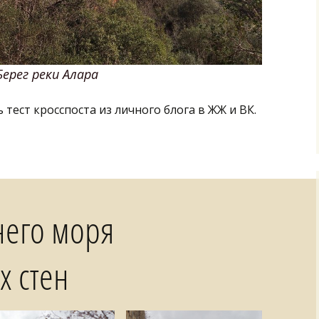
Берег реки Алара
 тест кросспоста из личного блога в ЖЖ и ВК.
него моря
 стен