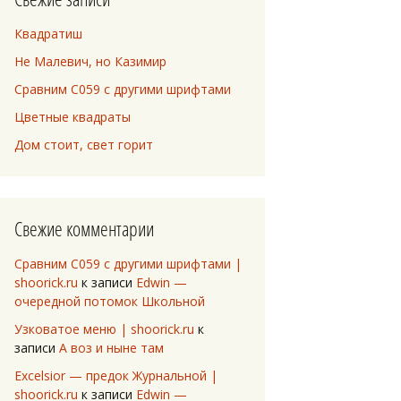
Квадратиш
Не Малевич, но Казимир
Сравним C059 с другими шрифтами
Цветные квадраты
Дом стоит, свет горит
Свежие комментарии
Сравним C059 с другими шрифтами |
shoorick.ru
к записи
Edwin —
очередной потомок Школьной
Узковатое меню | shoorick.ru
к
записи
А воз и ныне там
Excelsior — предок Журнальной |
shoorick.ru
к записи
Edwin —