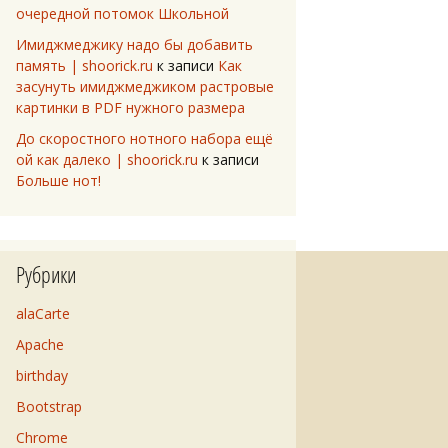
очередной потомок Школьной
Имиджмеджику надо бы добавить
память | shoorick.ru
к записи
Как
засунуть имиджмеджиком растровые
картинки в PDF нужного размера
До скоростного нотного набора ещё
ой как далеко | shoorick.ru
к записи
Больше нот!
Рубрики
alaCarte
Apache
birthday
Bootstrap
Chrome