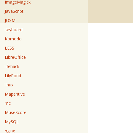
ImageMagick
JavaScript
JOSM
keyboard
Komodo
LESS
LibreOffice
lifehack
LilyPond
linux
Maperitive
mc
MuseScore
MySQL
nginx