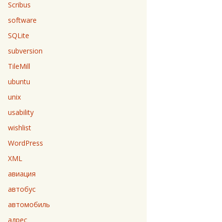
Scribus
software
SQLite
subversion
TileMill
ubuntu
unix
usability
wishlist
WordPress
XML
авиация
автобус
автомобиль
адрес