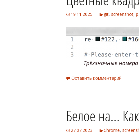
19.11.2025
git
,
screenshot
,
р
Трёхзначные номер
Оставить комментарий
Белое на… Ка
27.07.2023
Chrome
,
screens