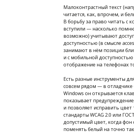
Малоконтрастный текст (напр
читается, как, впрочем, и бе
В борьбу за право читать с
вступили — насколько помню, 
возможно) учитывают доступ
доступностью (в смысле acces
занимают в нём позиции ближ
и с мобильной доступностью —
отображение на телефонах т
Есть разные инструменты дл
совсем рядом — в отладчике 
Windows он открывается кла
показывает предупреждение,
и позволяет исправить цвет т
стандарты WCAG 2.0 или ГОСТ
допустимый цвет, когда фон 
поменять белый на точно так