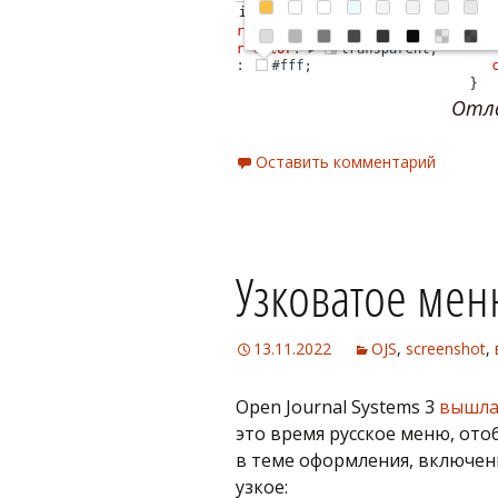
Отла
Оставить комментарий
Узковатое ме
13.11.2022
OJS
,
screenshot
,
Open Journal Systems 3
вышла 
это время русское меню, от
в теме оформления, включен
узкое: