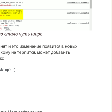
ю стало чуть шире
инят и это изменение появится в новых
о кому не терпится, может добавить
о:
ktop) {

ия Manuscript лежат