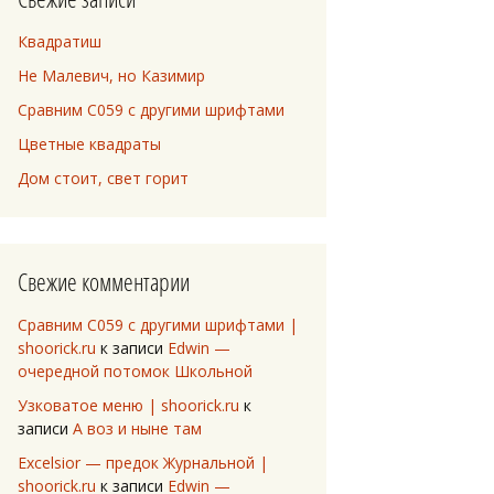
Квадратиш
Не Малевич, но Казимир
Сравним C059 с другими шрифтами
Цветные квадраты
Дом стоит, свет горит
Свежие комментарии
Сравним C059 с другими шрифтами |
shoorick.ru
к записи
Edwin —
очередной потомок Школьной
Узковатое меню | shoorick.ru
к
записи
А воз и ныне там
Excelsior — предок Журнальной |
shoorick.ru
к записи
Edwin —