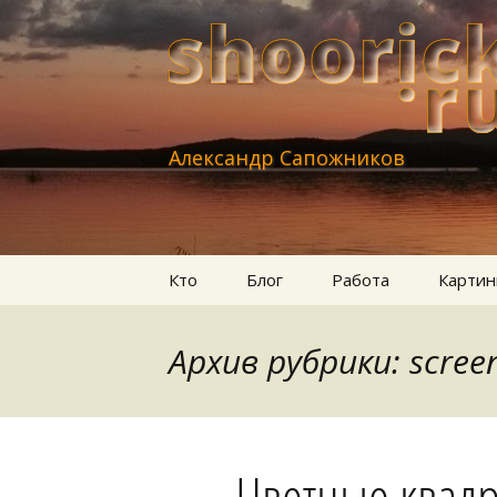
Александр Сапожников
Перейти
Кто
Блог
Работа
Картин
к
содержимому
Архив рубрики: scree
Цветные квад