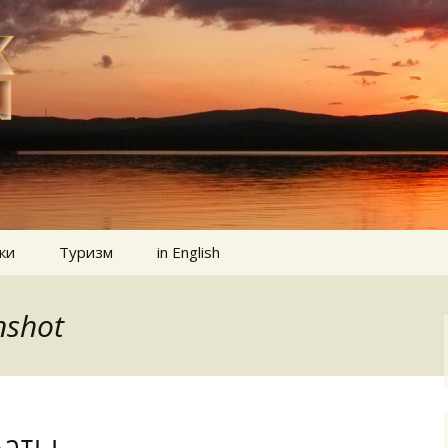
ки
Туризм
in English
nshot
раты