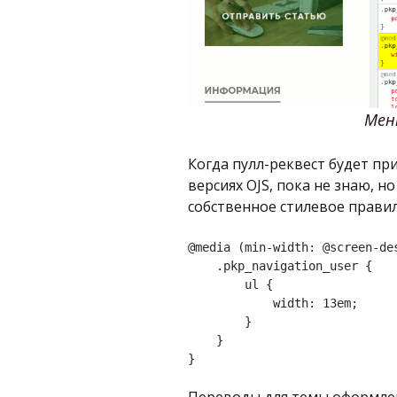
Мен
Когда пулл-реквест будет пр
версиях OJS, пока не знаю, н
собственное стилевое правил
@media (min-width: @screen-des
    .pkp_navigation_user {

        ul {

            width: 13em;

        }

    }

}
Переводы для темы оформлен