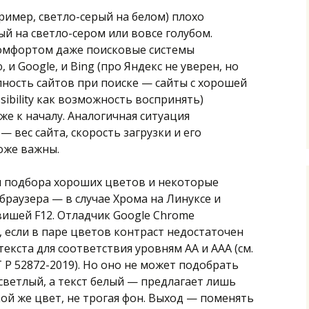
имер, светло-серый на белом) плохо
лый на светло-сером или вовсе голубом.
 комфортом даже поисковые системы
и Google, и Bing (про Яндекс не уверен, но
ность сайтов при поиске — сайты с хорошей
sibility как возможность воспринять)
е к началу. Аналогичная ситуация
 вес сайта, скорость загрузки и его
оже важны.
я подбора хороших цветов и некоторые
браузера — в случае Хрома на Линуксе и
вишей F12. Отладчик Google Chrome
 если в паре цветов контраст недостаточен
екста для соответствия уровням AA и AAA (см.
 Р 52872-2019). Но оно не может подобрать
светлый, а текст белый — предлагает лишь
ой же цвет, не трогая фон. Выход — поменять