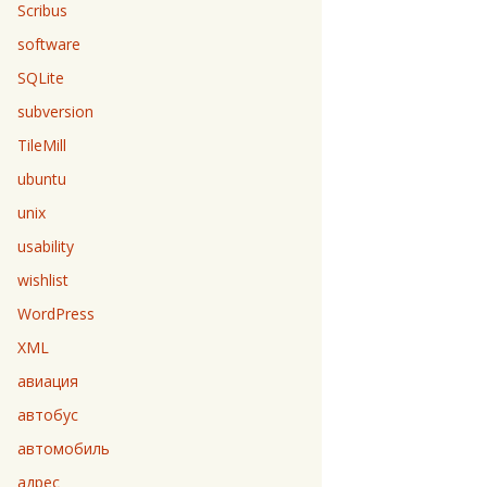
Scribus
software
SQLite
subversion
TileMill
ubuntu
unix
usability
wishlist
WordPress
XML
авиация
автобус
автомобиль
адрес