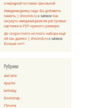
очередной потомок Школьной
Имиджмеджику надо бы добавить
память | shoorick.ru
к записи
Как
засунуть имиджмеджиком растровые
картинки в PDF нужного размера
До скоростного нотного набора ещё
ой как далеко | shoorick.ru
к записи
Больше нот!
Рубрики
alaCarte
Apache
birthday
Bootstrap
Chrome