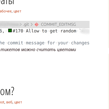
абочее
,
цвет
а тикетов можно считать цветами
ком?
hot
,
веб
,
цвет