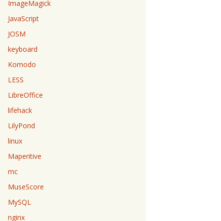
ImageMagick
JavaScript
JOSM
keyboard
Komodo
LESS
LibreOffice
lifehack
LilyPond
linux
Maperitive
mc
MuseScore
MySQL
nginx