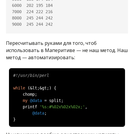
6000  202 195 184

7000  224 222 216

8000  245 244 242

9000  245 244 242
Пересчитывать руками для того, чтоб
использовать в Маперитиве — не наш метод. Наш
метод — автоматизировать:
#!/usr/bin/perl
while
(&
lt
;&
gt
;)
{
    chomp
;
my
@data
=
 split
;
    printf 
'%s:#%02x%02x%02x;'
,
@data
;
}