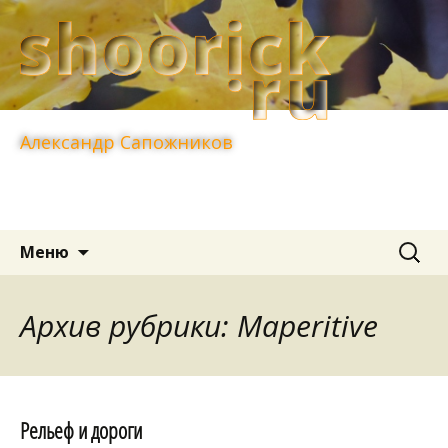
Александр Сапожников
Перейти
Найти:
Меню
к
содержимому
Архив рубрики: Maperitive
Рельеф и дороги