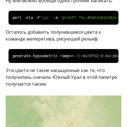
Ну или можно вообще однострочник написать:
perl 
-
nla 
-
F
'\s+'
-
e 
'printf "%s:#%02x%02x%02x;", 
Осталось добавить получившиеся цвета к
команде маперитива, рисующей рельеф:
generate
-
hypsometric ramps
=-
10
:
#a7dfd2;0:#acd0a5;1
Эти цвета не такие насыщенные как те, что
получились сначала. Южный Урал в этой палитре
получается таким: