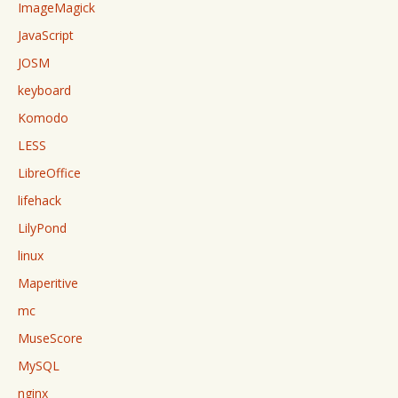
ImageMagick
JavaScript
JOSM
keyboard
Komodo
LESS
LibreOffice
lifehack
LilyPond
linux
Maperitive
mc
MuseScore
MySQL
nginx