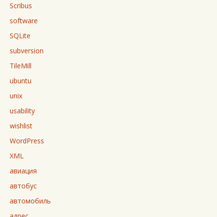
Scribus
software
SQLite
subversion
TileMill
ubuntu
unix
usability
wishlist
WordPress
XML
авиация
автобус
автомобиль
адрес