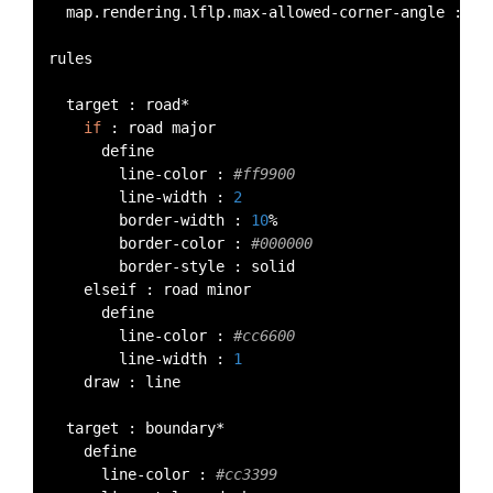
	map
.
rendering
.
lflp
.
max
-
allowed
-
corner
-
angle 
:
40
rules

	target 
:
 road
*
if
:
 road major

			define

				line
-
color 
:
#ff9900
				line
-
width 
:
2
				border
-
width 
:
10
%
				border
-
color 
:
#000000
				border
-
style 
:
 solid

		elseif 
:
 road minor

			define

				line
-
color 
:
#cc6600
				line
-
width 
:
1
		draw 
:
 line

	target 
:
 boundary
*
		define

			line
-
color 
:
#cc3399