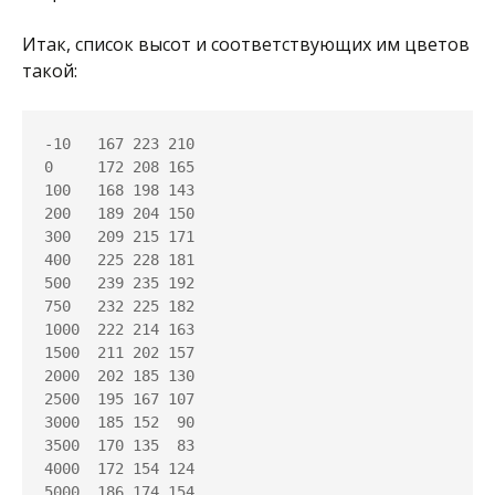
Итак, список высот и соответствующих им цветов
такой:
-10   167 223 210

0     172 208 165

100   168 198 143

200   189 204 150

300   209 215 171

400   225 228 181

500   239 235 192

750   232 225 182

1000  222 214 163

1500  211 202 157

2000  202 185 130

2500  195 167 107

3000  185 152  90

3500  170 135  83

4000  172 154 124

5000  186 174 154
