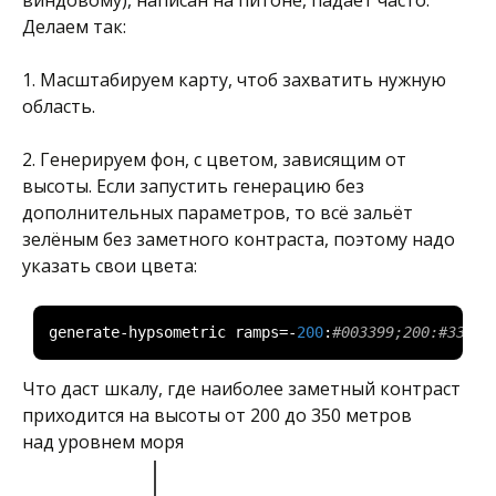
виндовому), написан на питоне, падает часто.
Делаем так:
1. Масштабируем карту, чтоб захватить нужную
область.
2. Генерируем фон, с цветом, зависящим от
высоты. Если запустить генерацию без
дополнительных параметров, то всё зальёт
зелёным без заметного контраста, поэтому надо
указать свои цвета:
generate
-
hypsometric ramps
=-
200
:
#003399;200:#33cc6
Что даст шкалу, где наиболее заметный контраст
приходится на высоты от 200 до 350 метров
над уровнем моря