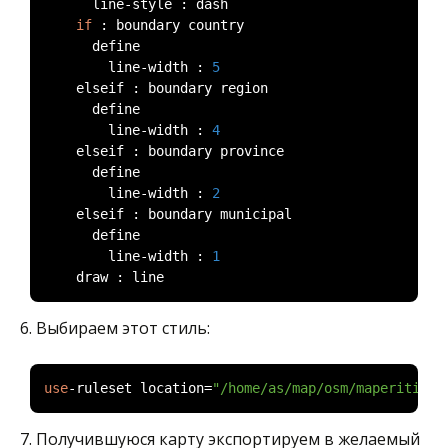
			line
-
style 
:
 dash

if
:
 boundary country

			define

				line
-
width 
:
5
		elseif 
:
 boundary region

			define

				line
-
width 
:
4
		elseif 
:
 boundary province

			define

				line
-
width 
:
2
		elseif 
:
 boundary municipal

			define

				line
-
width 
:
1
		draw 
:
 line
6. Выбираем этот стиль:
use
-
ruleset location
=
"/home/as/map/osm/maperitive/
7. Получившуюся карту экспортируем в желаемый