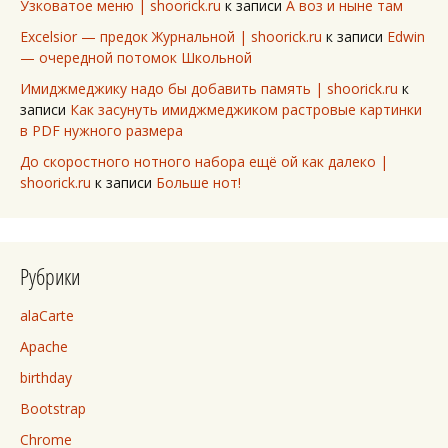
Узковатое меню | shoorick.ru
к записи
А воз и ныне там
Excelsior — предок Журнальной | shoorick.ru
к записи
Edwin
— очередной потомок Школьной
Имиджмеджику надо бы добавить память | shoorick.ru
к
записи
Как засунуть имиджмеджиком растровые картинки
в PDF нужного размера
До скоростного нотного набора ещё ой как далеко |
shoorick.ru
к записи
Больше нот!
Рубрики
alaCarte
Apache
birthday
Bootstrap
Chrome