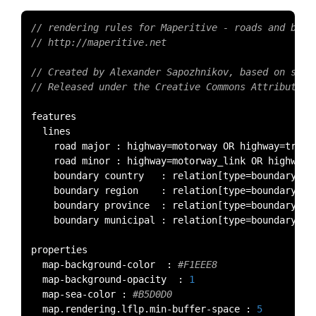
// rendering rules for Maperitive - roads and boun
// http://maperitive.net
// Created by Alexander Sapozhnikov, based on styl
// Released under the Creative Commons Attribution
features

	lines

		road major 
:
 highway
=
motorway OR highway
=
trunk
		road minor 
:
 highway
=
motorway_link OR highway
=
		boundary country   
:
 relation
[
type
=
boundary AN
		boundary region    
:
 relation
[
type
=
boundary AN
		boundary province  
:
 relation
[
type
=
boundary AN
		boundary municipal 
:
 relation
[
type
=
boundary AN
properties

	map
-
background
-
color	
:
#F1EEE8
	map
-
background
-
opacity	
:
1
	map
-
sea
-
color 
:
#B5D0D0
	map
.
rendering
.
lflp
.
min
-
buffer
-
space 
:
5