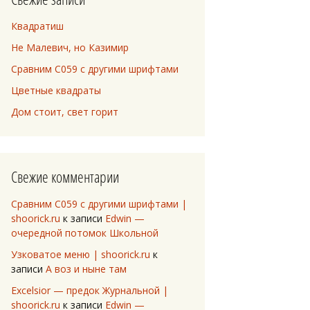
Квадратиш
Не Малевич, но Казимир
Сравним C059 с другими шрифтами
Цветные квадраты
Дом стоит, свет горит
Свежие комментарии
Сравним C059 с другими шрифтами |
shoorick.ru
к записи
Edwin —
очередной потомок Школьной
Узковатое меню | shoorick.ru
к
записи
А воз и ныне там
Excelsior — предок Журнальной |
shoorick.ru
к записи
Edwin —