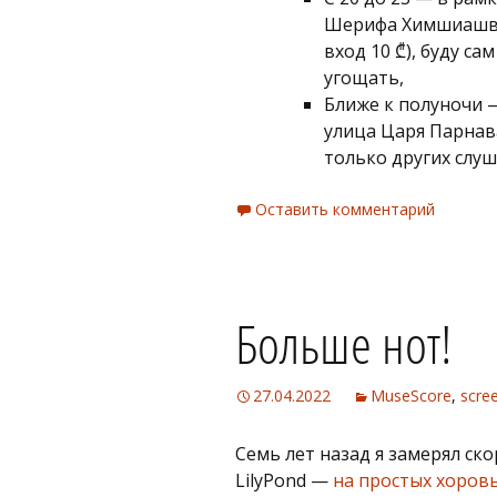
Шерифа Химшиашвил
вход 10 ₾), буду са
угощать,
Ближе к полуночи —
улица Царя Парнава
только других слуш
Оставить комментарий
Больше нот!
27.04.2022
MuseScore
,
scre
Семь лет назад я замерял ск
LilyPond —
на простых хоров