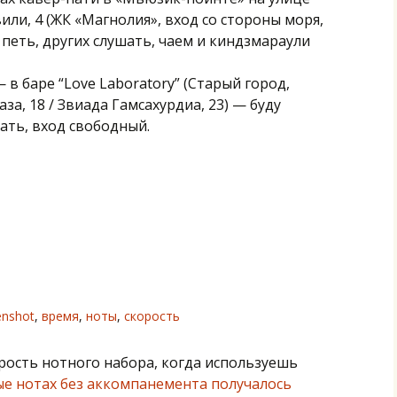
и, 4 (ЖК «Магнолия», вход со стороны моря,
м петь, других слушать, чаем и киндзмараули
 в баре “Love Laboratory” (Старый город,
за, 18 / Звиада Гамсахурдиа, 23) — буду
ать, вход свободный.
enshot
,
время
,
ноты
,
скорость
орость нотного набора, когда используешь
ые нотах без аккомпанемента получалось