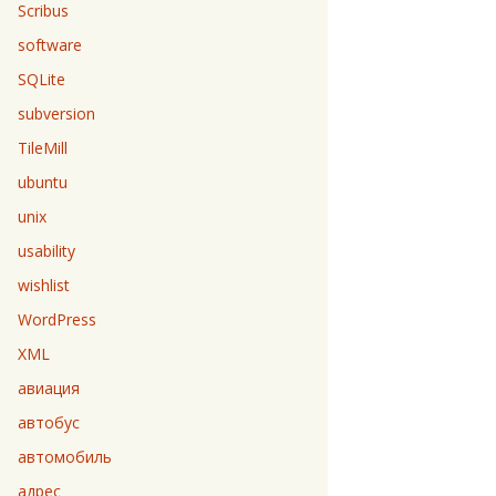
Scribus
software
SQLite
subversion
TileMill
ubuntu
unix
usability
wishlist
WordPress
XML
авиация
автобус
автомобиль
адрес