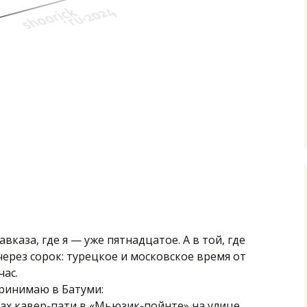
авказа, где я — уже пятнадцатое. А в той, где
через сорок: турецкое и московское время от
час.
ринимаю в Батуми:
ках кавер-пати в «Мьюзик-пойнте» на улице