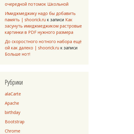
очередной потомок Школьной
Имиджмеджику надо бы добавить
память | shoorick.ru
к записи
Как
засунуть имиджмеджиком растровые
картинки в PDF нужного размера
До скоростного нотного набора ещё
ой как далеко | shoorick.ru
к записи
Больше нот!
Рубрики
alaCarte
Apache
birthday
Bootstrap
Chrome