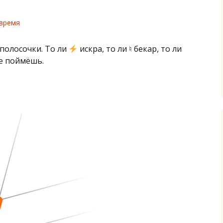
время
 полосочки. То ли
искра, то ли ♮ бекар, то ли
не поймёшь.