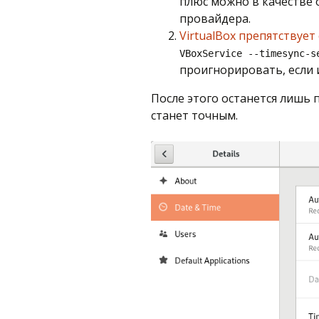
плюс можно в качестве 
провайдера.
VirtualBox препятствуе
VBoxService --timesync-s
проигнорировать, если и
После этого останется лишь 
станет точным.