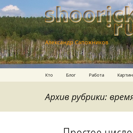
Александр Сапожников
Перейти
Кто
Блог
Работа
Картин
к
содержимому
Архив рубрики: врем
Простое число