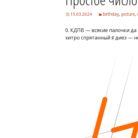
15.03.2024
birthday
,
picture
,
0. КДПВ — всякие палочки да
хитро спрятанный ♯ диез — 