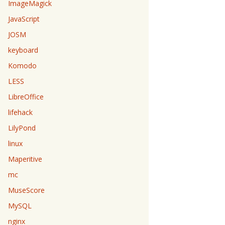
ImageMagick
JavaScript
JOSM
keyboard
Komodo
LESS
LibreOffice
lifehack
LilyPond
linux
Maperitive
mc
MuseScore
MySQL
nginx