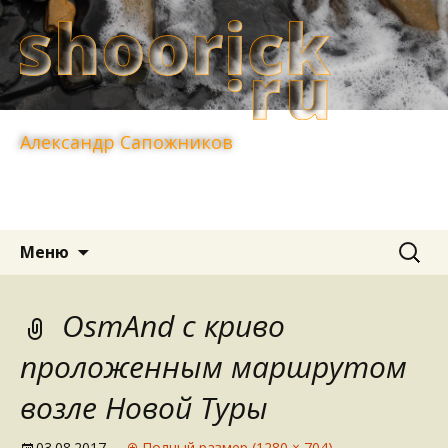
Александр Сапожников
Перейти
Найти:
Меню
к
содержимому
OsmAnd с криво
проложенным маршрутом
возле Новой Туры
03.08.2017
Полный размер (1280 × 704)