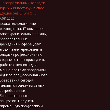
ногопрофильный колледж
УрГУ – инвестируй в свое
удущее без ЕГЭ и ОГЭ
7.08.2026
ысокотехнологичные
роизводства, IT-компании,
равоохранительные органы,
бразовательные
чреждения и сфера услуг
егодня заинтересованы в
олодых профессионалах,
оторые готовы приступить
 работе с первого дня.
менно поэтому программы
реднего профессионального
бразования сегодня
тановятся одним из самых
остребованных
бразовательных
аршрутов. Получить
овременную профессию и