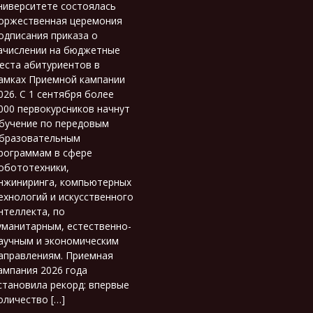
ниверситете состоялась
оржественная церемония
одписания приказа о
ачислении на бюджетные
еста абитуриентов в
амках Приемной кампании
026. С 1 сентября более
000 первокурсников начнут
бучение по передовым
бразовательным
рограммам в сфере
обототехники,
нжиниринга, компьютерных
ехнологий и искусственного
нтеллекта, по
уманитарным, естественно-
аучным и экономическим
аправлениям. Приемная
ампания 2026 года
становила рекорд: впервые
оличество […]