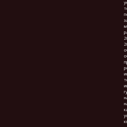
у
т
п
з
м
р
2
2
о
о
п
р
и
т
и
г
н
н
к
у
к