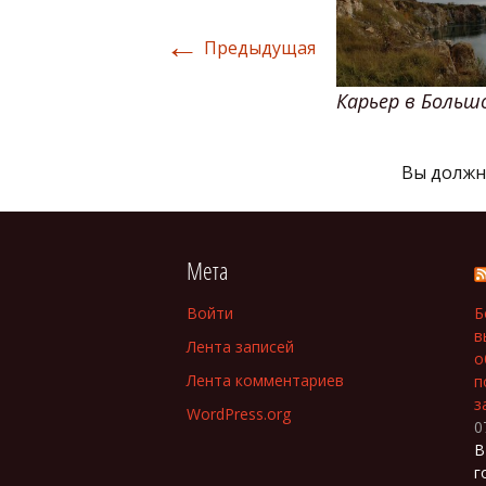
←
Предыдущая
Карьер в Больш
Вы долж
Мета
Войти
Б
в
Лента записей
о
Лента комментариев
п
з
WordPress.org
0
В
г