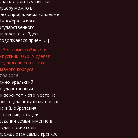
ачать строить успешную
арьеру можно в
ногопрофильном колледже
жно-Уральского
осударственного
ниверситета. Здесь
родолжается прием […]
юбовь выше облаков:
ыпускник ЮУрГУ сделал
редложение на шпиле
лавного корпуса
7.08.2026
жно-Уральский
осударственный
ниверситет – это место не
олько для получения новых
наний, обретения
рофессии, но и для
оздания семьи. Именно в
туденческие годы
арождаются самые крепкие