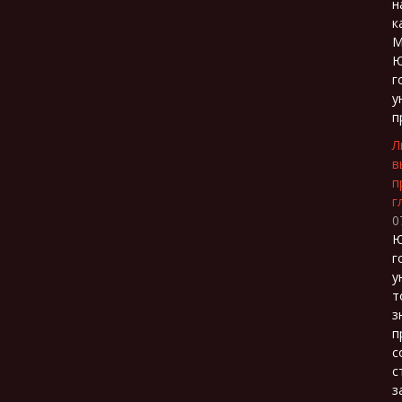
н
к
М
Ю
г
у
п
Л
в
п
г
0
Ю
г
у
т
з
п
с
с
з