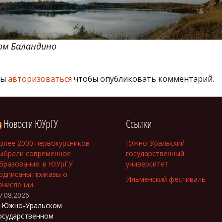
ом Баландино
ны
авторизоваться
чтобы опубликовать комментарий.
Новости ЮУрГУ
Ссылки
олее 2000 первокурсников
Южно-Уральский
ыбрали современное
государственный
бразование: в ЮУрГУ
университет
одписаны приказы о
Ильменский фестиваль
ачислении
7.08.2026
 Южно-Уральском
осударственном