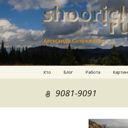
Александр Сапожников
Перейти
Кто
Блог
Работа
Картин
к
содержимому
9081-9091