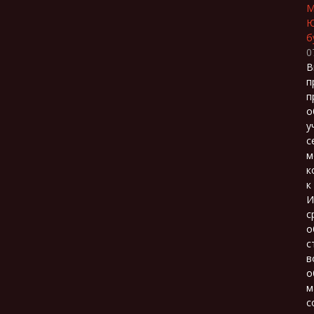
М
Ю
б
0
В
п
п
о
у
с
м
к
к
И
с
о
с
в
о
м
с