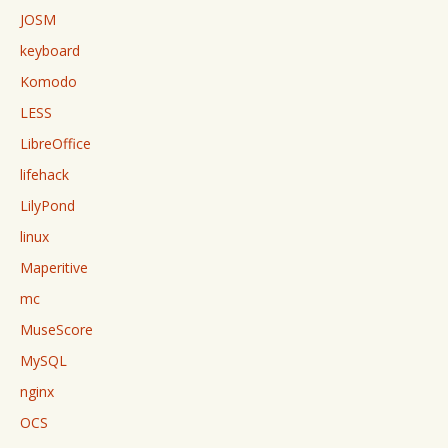
JOSM
keyboard
Komodo
LESS
LibreOffice
lifehack
LilyPond
linux
Maperitive
mc
MuseScore
MySQL
nginx
OCS