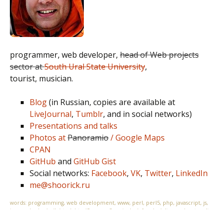
programmer, web developer,
head of Web projects
sector at
South Ural State University
,
tourist, musician.
Blog
(in Russian, copies are available at
LiveJournal
,
Tumblr
, and in social networks)
Presentations and talks
Photos at
Panoramio
/ Google Maps
CPAN
GitHub
and
GitHub Gist
Social networks:
Facebook
,
VK
,
Twitter
,
LinkedIn
me@shoorick.ru
words: programming, web development, www, perl, perl5, php, javascript, js,
jquery, bash, shell, html, html5, css, css3, unix, bsd, freebsd, linux, ubuntu, cli,
command line, apache, nginx, dba, databases, mysql, sqlite, subversion, svn,