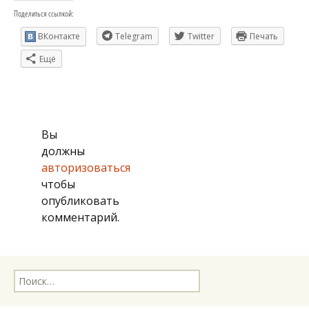
git, cpan, github, drupal, wordpress, catalyst, mojolicious, trac, redmine, blog,
Поделиться ссылкой:
photo, openstreetmap, osm, lilypond, russian, english, deutsch, bike, bicycle,
hiking, white water, music, guitar, choir, bass, baritone
ВКонтакте
Telegram
Twitter
Печать
Ещё
Вы
должны
авторизоваться
чтобы
опубликовать
комментарий.
Найти: