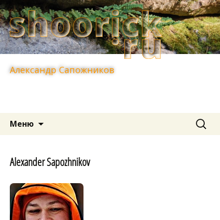
Александр Сапожников
Перейти
Найти:
Меню
к
содержимому
Alexander Sapozhnikov