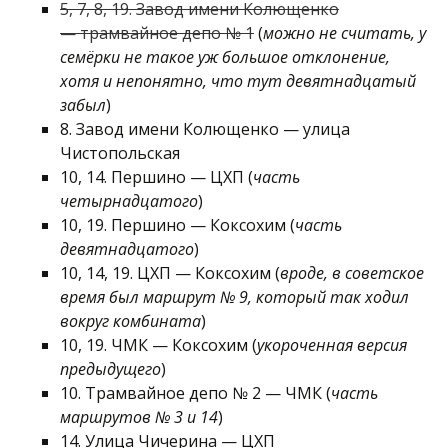
5, 7, 8, 19. Завод имени Колющенко
— трамвайное депо № 1
(
можно не считать, у
семёрки не такое уж большое отклонение,
хотя и непонятно, что тут девятнадцатый
забыл
)
8. Завод имени Колющенко — улица
Чистопольская
10, 14. Першино — ЦХП (
часть
четырнадцатого
)
10, 19. Першино — Коксохим (
часть
девятнадцатого
)
10, 14, 19. ЦХП — Коксохим (
вроде, в советское
время был маршрут № 9, который так ходил
вокруг комбината
)
10, 19. ЧМК — Коксохим (
укороченная версия
предыдущего
)
10. Трамвайное депо № 2 — ЧМК (
часть
маршрутов № 3 и 14
)
14. Улица Чичерина — ЦХП