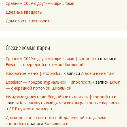
Сравним C059 с другими шрифтами
Цветные квадраты
Дом стоит, свет горит
Свежие комментарии
Сравним C059 с другими шрифтами | shoorick.ru
к записи
Edwin — очередной потомок Школьной
Узковатое меню | shoorick.ru
к записи
А воз и ныне там
Excelsior — предок Журнальной | shoorick.ru
к записи
Edwin
— очередной потомок Школьной
Имиджмеджику надо бы добавить память | shoorick.ru
к
записи
Как засунуть имиджмеджиком растровые картинки
в PDF нужного размера
До скоростного нотного набора ещё ой как далеко |
shoorick.ru
к записи
Больше нот!