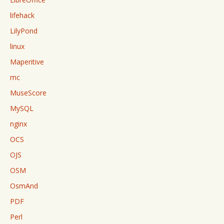
lifehack
LilyPond
linux
Maperitive
mc
MuseScore
MySQL
nginx
OCS
OJS
OSM
OsmAnd
PDF
Perl