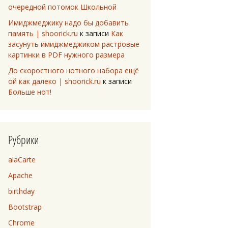
очередной потомок Школьной
Имиджмеджику надо бы добавить
память | shoorick.ru
к записи
Как
засунуть имиджмеджиком растровые
картинки в PDF нужного размера
До скоростного нотного набора ещё
ой как далеко | shoorick.ru
к записи
Больше нот!
Рубрики
alaCarte
Apache
birthday
Bootstrap
Chrome