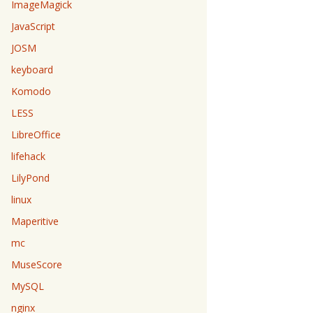
ImageMagick
JavaScript
JOSM
keyboard
Komodo
LESS
LibreOffice
lifehack
LilyPond
linux
Maperitive
mc
MuseScore
MySQL
nginx