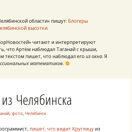
Челябинской области» пишут:
Блогеры
челябинской высотки
.
ХорНовостей» читают и интерпретируют
ть, что Артём наблюдал Таганай с крыши,
ым текстом пишет, что наблюдал его
из окна
. Я
ессиональных математиков
.
 из Челябинска
ганай
,
фото
,
Челябинск
программист,
пишет, что видит Круглицу
из