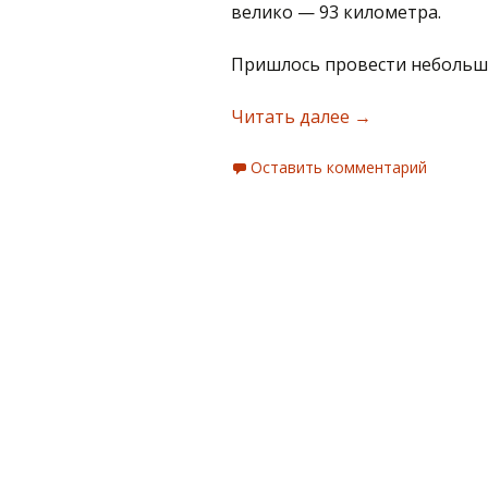
велико — 93 километра.
Пришлось провести небольшо
Таганай
Читать далее
→
виден
из Челябинска
Оставить комментарий