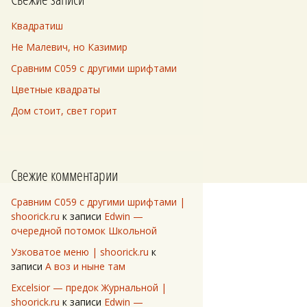
Квадратиш
Не Малевич, но Казимир
Сравним C059 с другими шрифтами
Цветные квадраты
Дом стоит, свет горит
Свежие комментарии
Сравним C059 с другими шрифтами |
shoorick.ru
к записи
Edwin —
очередной потомок Школьной
Узковатое меню | shoorick.ru
к
записи
А воз и ныне там
Excelsior — предок Журнальной |
shoorick.ru
к записи
Edwin —