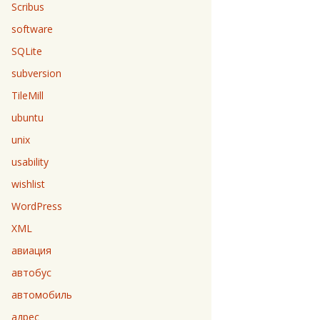
Scribus
software
SQLite
subversion
TileMill
ubuntu
unix
usability
wishlist
WordPress
XML
авиация
автобус
автомобиль
адрес