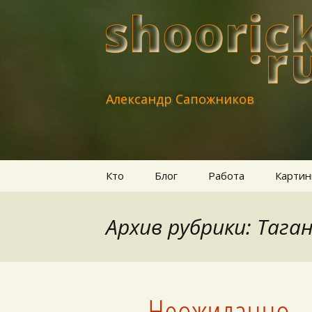
Александр Сапожников
Перейти
Кто
Блог
Работа
Картин
к
содержимому
Архив рубрики: Тага
Неожиданно