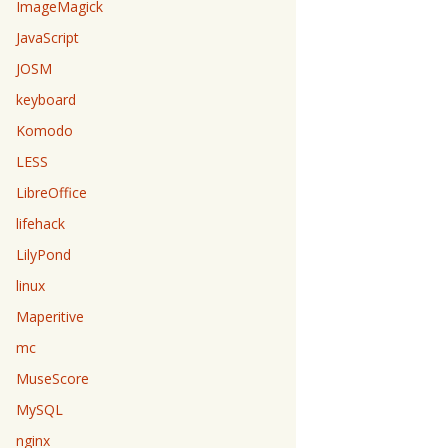
ImageMagick
JavaScript
JOSM
keyboard
Komodo
LESS
LibreOffice
lifehack
LilyPond
linux
Maperitive
mc
MuseScore
MySQL
nginx