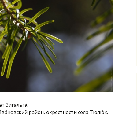
т Зигальга́.
Ива́новский район, окрестности села Тюлю́к.