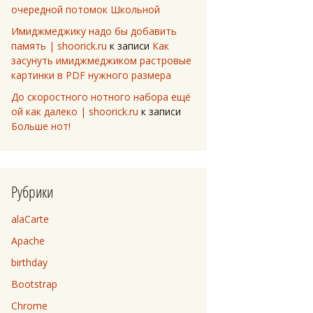
очередной потомок Школьной
Имиджмеджику надо бы добавить
память | shoorick.ru
к записи
Как
засунуть имиджмеджиком растровые
картинки в PDF нужного размера
До скоростного нотного набора ещё
ой как далеко | shoorick.ru
к записи
Больше нот!
Рубрики
alaCarte
Apache
birthday
Bootstrap
Chrome