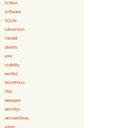
Scribus
software
SQLite
subversion
TileMill
ubuntu
unix
usability
wishlist
WordPress
XML
авиация
автобус
автомобиль
адрес