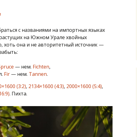
л
браться с названиями на импортных языках
 растущих на Южном Урале хвойных
, хоть она и не авторитетный источник —
 забыть:
Spruce
— нем.
Fichten
,
л.
Fir
— нем.
Tannen
.
×1600 (3:2)
,
2134×1600 (4:3)
,
2000×1600 (5:4)
,
6:9)
. Пихта.