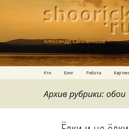
Александр Сапожников
Перейти
Кто
Блог
Работа
Картин
к
содержимому
Архив рубрики: обои
Ёлки и не ёлки