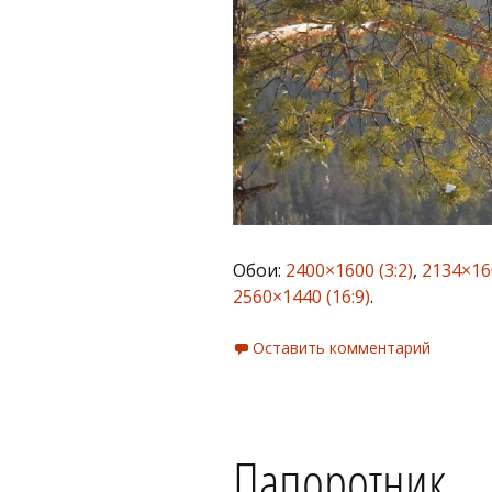
Обои:
2400×1600 (3:2)
,
2134×160
2560×1440 (16:9)
.
Оставить комментарий
Папоротник