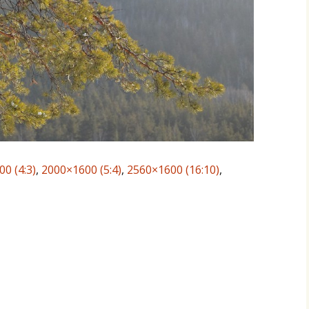
0 (4:3)
,
2000×1600 (5:4)
,
2560×1600 (16:10)
,