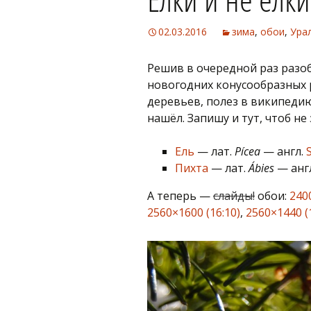
02.03.2016
зима
,
обои
,
Ура
Решив в очередной раз разо
новогодних конусообразных
деревьев, полез в википедию
нашёл. Запишу и тут, чтоб не
Ель
— лат.
Pícea
— англ.
Пихта
— лат.
Ábies
— анг
А теперь —
слайды!
обои:
2400
2560×1600 (16:10)
,
2560×1440 (1