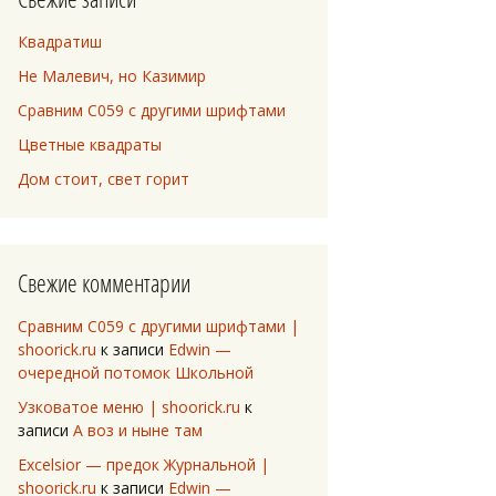
Квадратиш
Не Малевич, но Казимир
Сравним C059 с другими шрифтами
Цветные квадраты
Дом стоит, свет горит
Свежие комментарии
Сравним C059 с другими шрифтами |
shoorick.ru
к записи
Edwin —
очередной потомок Школьной
Узковатое меню | shoorick.ru
к
записи
А воз и ныне там
Excelsior — предок Журнальной |
shoorick.ru
к записи
Edwin —