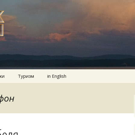
ки
Туризм
in English
ефон
беля