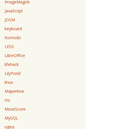
ImageMagick
JavaScript
JOSM
keyboard
Komodo
LESS
LibreOffice
lifehack
LilyPond
linux
Maperitive
mc
MuseScore
MySQL
nginx