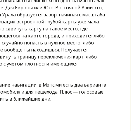
ы появляются слишком поздно: на масштабах
пнее. Для Европы или Юго-Восточной Азии это,
 Урала образуется зазор: начиная с масштаба
ализация встроенной грубой карты уже мала:
о сдвинуть карту на такое место, где
ющегося на карте города, и приходится либо
 случайно попасть в нужное место, либо
де вообще ты находишься. Получается,
винуть границу переключения карт: либо
бо с учётом плотности имеющихся
ние навигации: в Мэпс.ми есть два варианта
томобиля и для пешехода. Плюс — голосовые
ить в ближайшие дни.