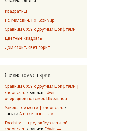
Квадратиш
Не Малевич, но Казимир
Сравним C059 с другими шрифтами
Цветные квадраты
Дом стоит, свет горит
Свежие комментарии
Сравним C059 с другими шрифтами |
shoorick.ru
к записи
Edwin —
очередной потомок Школьной
Узковатое меню | shoorick.ru
к
записи
А воз и ныне там
Excelsior — предок Журнальной |
shoorick.ru
к записи
Edwin —