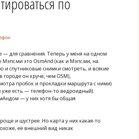
тироваться по
ефон
 — для сравнения. Теперь у меня на одном
 Мэпс.ми это OsmAnd (как и Мэпс.ми, на
о и спутниковые снимки смотреть, и всякие
 в городе он круче, чем OSM),
смотра пробок и прокладки маршрута c ними)
н уже есть — телефон-то ведроидный).
мАндом — у них хотя бы общая
още и шустрее. Но карта у них какая-то
похоже, её внешний вид никак