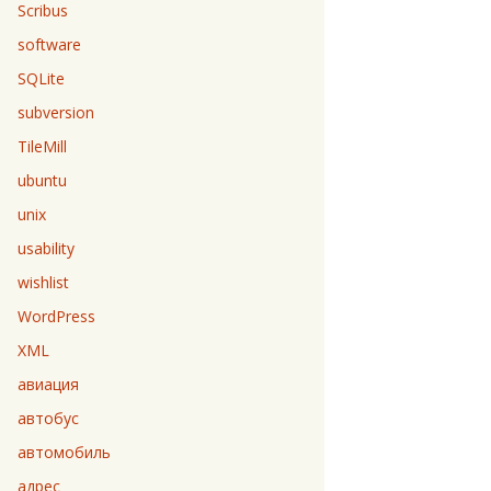
Scribus
software
SQLite
subversion
TileMill
ubuntu
unix
usability
wishlist
WordPress
XML
авиация
автобус
автомобиль
адрес