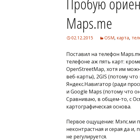
Пробую ориен
Maps.me
02.12.2015
OSM
,
карта
,
тел
Поставил на телефон Maps.me
телефоне аж пять карт: кроме
OpenStreetMap, хотя им можн
веб-карты), 2GIS (потому что
Яндекс.Навигатор (ради про
и Google Maps (потому что о
Сравниваю, в общем-то, с Ос
картографическая основа.
Первое ощущение: Мэпс.ми пр
неконтрастная и серая да и, 
не регулируется.