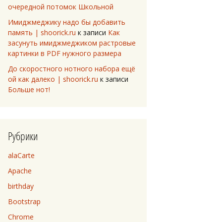
очередной потомок Школьной
Имиджмеджику надо бы добавить
память | shoorick.ru
к записи
Как
засунуть имиджмеджиком растровые
картинки в PDF нужного размера
До скоростного нотного набора ещё
ой как далеко | shoorick.ru
к записи
Больше нот!
Рубрики
alaCarte
Apache
birthday
Bootstrap
Chrome