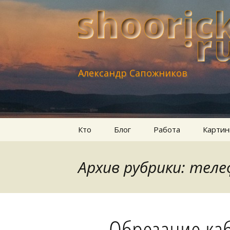
Александр Сапожников
Перейти
Кто
Блог
Работа
Картин
к
содержимому
Архив рубрики: тел
Обрезание ка