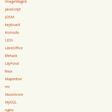
ImageMagick
JavaScript
JOSM
keyboard
Komodo
LESS
LibreOffice
lifehack
LilyPond
linux
Maperitive
mc
MuseScore
MySQL
nginx