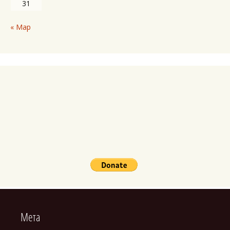
31
« Мар
Мета