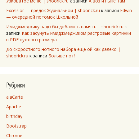
Узковатое меню | shoorick.ru
к записи
А воз и ныне там
Excelsior — предок Журнальной | shoorick.ru
к записи
Edwin
— очередной потомок Школьной
Имиджмеджику надо бы добавить память | shoorick.ru
к
записи
Как засунуть имиджмеджиком растровые картинки
в PDF нужного размера
До скоростного нотного набора ещё ой как далеко |
shoorick.ru
к записи
Больше нот!
Рубрики
alaCarte
Apache
birthday
Bootstrap
Chrome