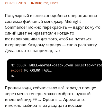
07.02.2018
linux
,
mc
,
цвет
Популярный в юниксоподобных операционных
системах файловый менеджер Midnight
Commander можно перекрасить — вдруг кому-то
синий цвет не нравится? Я когда-то
mc перекрашивал для того, чтоб не путаться
в серверах. Каждому серверу — свою раскраску.
Делалось это, например, так:
MC_COLOR_TABLE
=
normal
=
black
,
cyan
:
selected
=
white
,
br
export
 MC_COLOR_TABLE

mc
Прошли годы, сейчас стало всё гораздо проще:
через меню теперь можно выбрать нужный
внешний вид: F9 →
O
ptions →
A
ppearance —
и можно выбирать из двадцати восьми