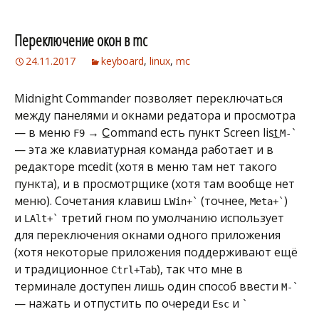
Переключение окон в mc
24.11.2017
keyboard
,
linux
,
mc
Midnight Commаnder позволяет переключаться
между панелями и окнами редатора и просмотра
— в меню
→ C̲ommand есть пункт Screen list̲
F9
M-`
— эта же клавиатурная команда работает и в
редакторе mcedit (хотя в меню там нет такого
пункта), и в просмотрщике (хотя там вообще нет
меню). Сочетания клавиш
(точнее,
)
LWin+`
Meta+`
и
третий гном по умолчанию использует
LAlt+`
для переключения окнами одного приложения
(хотя некоторые приложения поддерживают ещё
и традиционное
), так что мне в
Ctrl+Tab
терминале доступен лишь один способ ввести
M-`
— нажать и отпустить по очереди
и
Esc
`