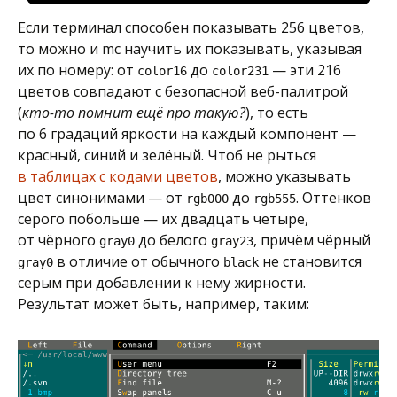
Если терминал способен показывать 256 цветов,
то можно и mc научить их показывать, указывая
их по номеру: от
до
— эти 216
color16
color231
цветов совпадают с безопасной веб-палитрой
(
кто-то помнит ещё про такую?
), то есть
по 6 градаций яркости на каждый компонент —
красный, синий и зелёный. Чтоб не рыться
в таблицах с кодами цветов
, можно указывать
цвет синонимами — от
до
. Оттенков
rgb000
rgb555
серого побольше — их двадцать четыре,
от чёрного
до белого
, причём чёрный
gray0
gray23
в отличие от обычного
не становится
gray0
black
серым при добавлении к нему жирности.
Результат может быть, например, таким: