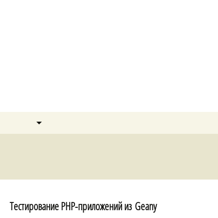
Александр Сапожников
Перейти
Найти:
Меню
к
содержимому
Архив рубрики: PHP
Тестирование PHP-приложений из Geany