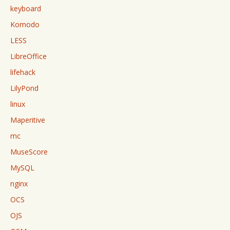
keyboard
Komodo
LESS
LibreOffice
lifehack
LilyPond
linux
Maperitive
mc
MuseScore
MySQL
nginx
OCS
OJS