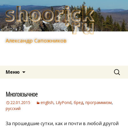
Александр Сапожников
Перейти
Найти:
Меню
к
содержимому
Многоязычное
22.01.2015
english
,
LilyPond
,
бред
,
программизм
,
русский
За прошедшие сутки, как и почти в любой другой