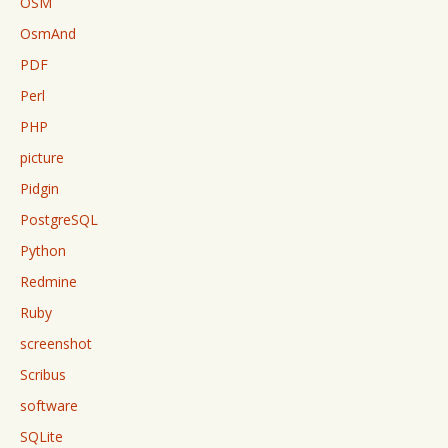
OSM
OsmAnd
PDF
Perl
PHP
picture
Pidgin
PostgreSQL
Python
Redmine
Ruby
screenshot
Scribus
software
SQLite