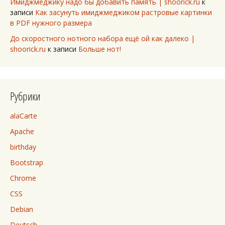
Имиджмеджику надо бы добавить память | shoorick.ru
к
записи
Как засунуть имиджмеджиком растровые картинки
в PDF нужного размера
До скоростного нотного набора ещё ой как далеко |
shoorick.ru
к записи
Больше нот!
Рубрики
alaCarte
Apache
birthday
Bootstrap
Chrome
CSS
Debian
Deutsch