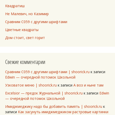
Квадратиш
Не Малевич, но Казимир
Сравним C059 с другими шрифтами
Цветные квадраты
Дом стоит, свет горит
Свежие комментарии
Сравним C059 с другими шрифтами | shoorick.ru
к записи
Edwin — очередной потомок Школьной
Узковатое меню | shoorick.ru
к записи
А воз и ныне там
Excelsior — предок Журнальной | shoorick.ru
к записи
Edwin
— очередной потомок Школьной
Имиджмеджику надо бы добавить память | shoorick.ru
к
записи
Как засунуть имиджмеджиком растровые картинки