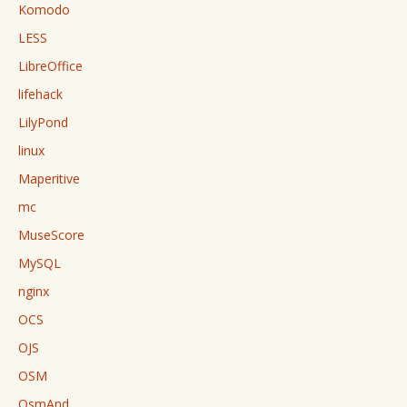
Komodo
LESS
LibreOffice
lifehack
LilyPond
linux
Maperitive
mc
MuseScore
MySQL
nginx
OCS
OJS
OSM
OsmAnd