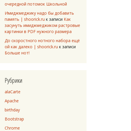
очередной потомок Школьной
Имиджмеджику надо бы добавить
память | shoorick.ru
к записи
Как
засунуть имиджмеджиком растровые
картинки в PDF нужного размера
До скоростного нотного набора ещё
ой как далеко | shoorick.ru
к записи
Больше нот!
Рубрики
alaCarte
Apache
birthday
Bootstrap
Chrome