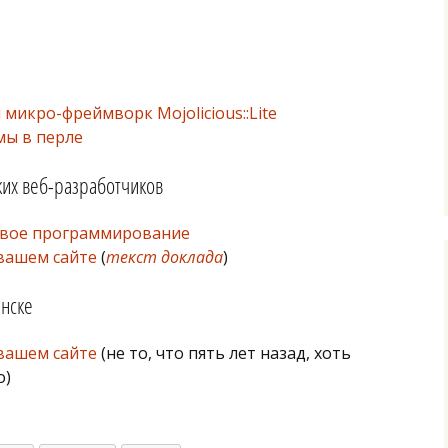
 микро-фреймворк Mojolicious::Lite
ы в перле
х веб-разработчиков
ловое программирование
вашем сайте
(
текст доклада
)
инске
вашем сайте
(не то, что пять лет назад, хоть
о)