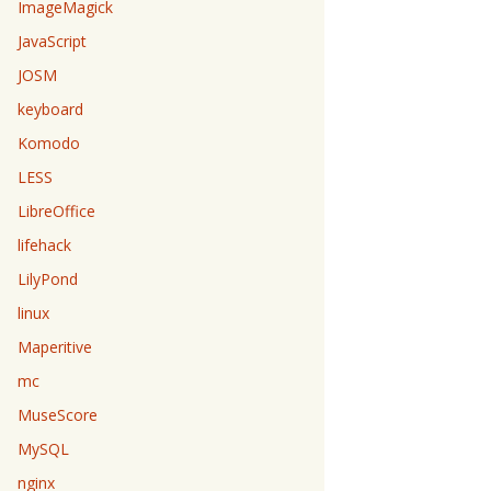
ImageMagick
JavaScript
JOSM
keyboard
Komodo
LESS
LibreOffice
lifehack
LilyPond
linux
Maperitive
mc
MuseScore
MySQL
nginx