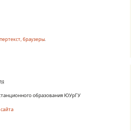
пертекст, браузеры
.
ля
истанционного образования ЮУрГУ
 сайта