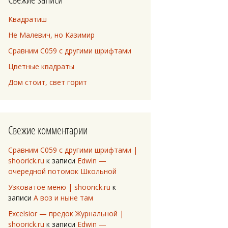
Квадратиш
Не Малевич, но Казимир
Сравним C059 с другими шрифтами
Цветные квадраты
Дом стоит, свет горит
Свежие комментарии
Сравним C059 с другими шрифтами |
shoorick.ru
к записи
Edwin —
очередной потомок Школьной
Узковатое меню | shoorick.ru
к
записи
А воз и ныне там
Excelsior — предок Журнальной |
shoorick.ru
к записи
Edwin —