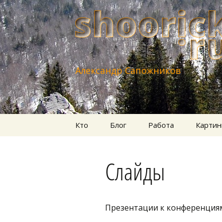
Александр Сапожников
Перейти
Кто
Блог
Работа
Картин
к
содержимому
Слайды
Презентации к конференция