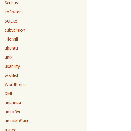
Scribus
software
SQLite
subversion
TileMill
ubuntu
unix
usability
wishlist
WordPress
XML
авиация
автобус
автомобиль
адрес