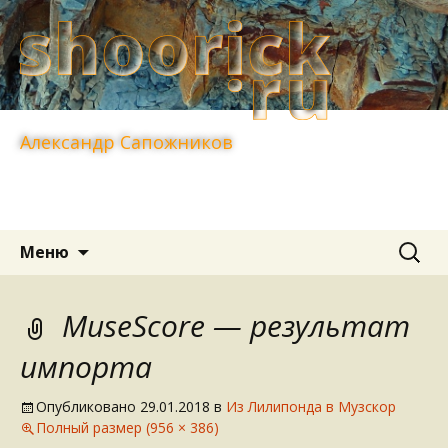
Александр Сапожников
Перейти
Найти:
Меню
к
содержимому
MuseScore — результат
импорта
Опубликовано
29.01.2018
в
Из Лилипонда в Музскор
Полный размер (956 × 386)