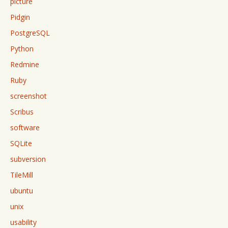
picture
Pidgin
PostgreSQL
Python
Redmine
Ruby
screenshot
Scribus
software
SQLite
subversion
TileMill
ubuntu
unix
usability