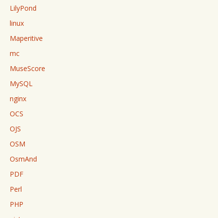
LilyPond
linux
Maperitive
mc
MuseScore
MySQL
nginx
OCS
OJS
OSM
OsmAnd
PDF
Perl
PHP