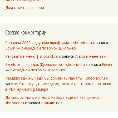
Дом стоит, свет горит
Свежие комментарии
Сравним C059 с другими шрифтами | shoorick.ru
к записи
Edwin — очередной потомок Школьной
Узковатое меню | shoorick.ru
к записи
А воз и ныне там
Excelsior — предок Журнальной | shoorick.ru
к записи
Edwin
— очередной потомок Школьной
Имиджмеджику надо бы добавить память | shoorick.ru
к
записи
Как засунуть имиджмеджиком растровые картинки
в PDF нужного размера
До скоростного нотного набора ещё ой как далеко |
shoorick.ru
к записи
Больше нот!