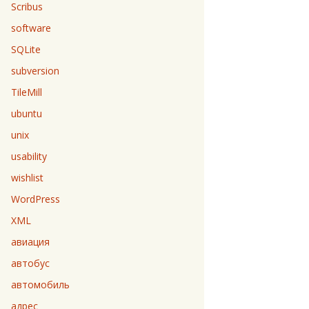
Scribus
software
SQLite
subversion
TileMill
ubuntu
unix
usability
wishlist
WordPress
XML
авиация
автобус
автомобиль
адрес