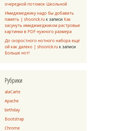
очередной потомок Школьной
Имиджмеджику надо бы добавить
память | shoorick.ru
к записи
Как
засунуть имиджмеджиком растровые
картинки в PDF нужного размера
До скоростного нотного набора ещё
ой как далеко | shoorick.ru
к записи
Больше нот!
Рубрики
alaCarte
Apache
birthday
Bootstrap
Chrome