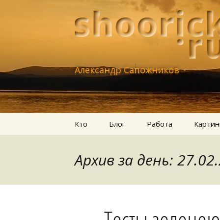
Александр Сапожников
Перейти
Кто
Блог
Работа
Картин
к
содержимому
Архив за день: 27.02
Тесты зеленею