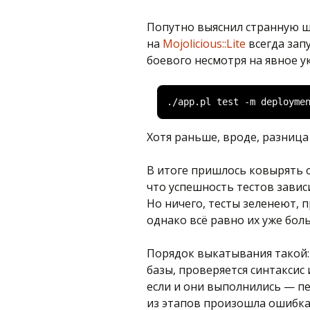
Попутно выяснил странную ш
на
Mojolicious::Lite
всегда зап
боевого несмотря на явное у
./
app
.
pl test 
-
m deployme
Хотя раньше, вроде, разница
В итоге пришлось ковырять 
что успешность тестов завис
Но ничего, тесты зеленеют, 
однако всё равно их уже бол
Порядок выкатывания такой:
базы, проверяется синтаксис
если и они выполнились — пе
из этапов произошла ошибка 