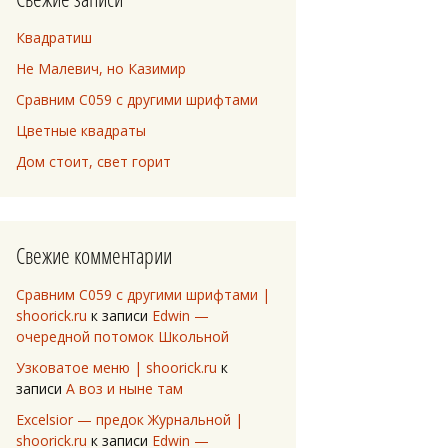
Квадратиш
Не Малевич, но Казимир
Сравним C059 с другими шрифтами
Цветные квадраты
Дом стоит, свет горит
Свежие комментарии
Сравним C059 с другими шрифтами |
shoorick.ru
к записи
Edwin —
очередной потомок Школьной
Узковатое меню | shoorick.ru
к
записи
А воз и ныне там
Excelsior — предок Журнальной |
shoorick.ru
к записи
Edwin —