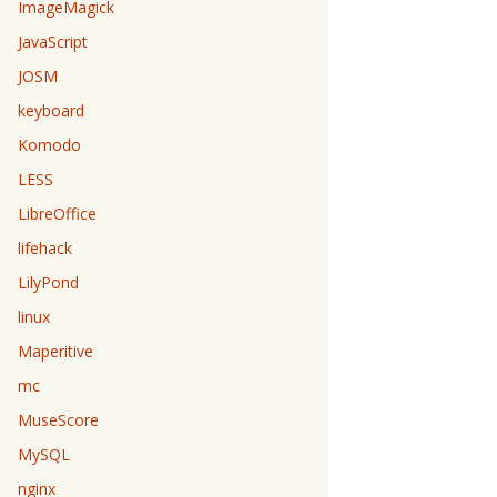
ImageMagick
JavaScript
JOSM
keyboard
Komodo
LESS
LibreOffice
lifehack
LilyPond
linux
Maperitive
mc
MuseScore
MySQL
nginx