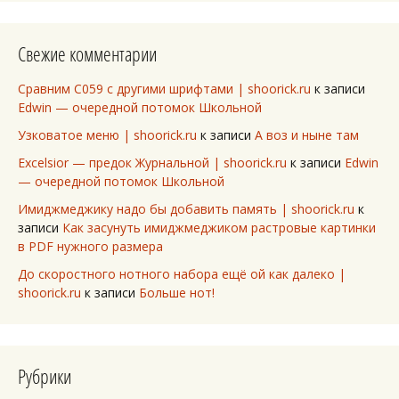
Свежие комментарии
Сравним C059 с другими шрифтами | shoorick.ru
к записи
Edwin — очередной потомок Школьной
Узковатое меню | shoorick.ru
к записи
А воз и ныне там
Excelsior — предок Журнальной | shoorick.ru
к записи
Edwin
— очередной потомок Школьной
Имиджмеджику надо бы добавить память | shoorick.ru
к
записи
Как засунуть имиджмеджиком растровые картинки
в PDF нужного размера
До скоростного нотного набора ещё ой как далеко |
shoorick.ru
к записи
Больше нот!
Рубрики