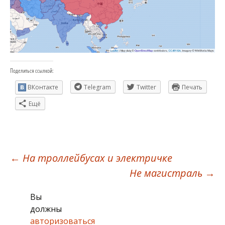
Поделиться ссылкой:
ВКонтакте
Telegram
Twitter
Печать
Ещё
Навигация
←
На троллейбусах и электричке
Не магистраль
→
по
Вы
должны
авторизоваться