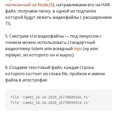
написанный на Node.JS
), натравливаем его на HAR-
файл, получаем папку, в одной из подпапок
которой будут лежать видеофайлы с расширением
TS.
5. Смотрим эти видеофайлы — под линуксом с
гномом можно использовать стандартный
видеоплеер totem или всеядный
mpv
(ну или
mplayer, из которого он и вырос).
6. Создаём текстовый файл, каждая строка
которого состоит из слова file, пробела и имени
файла в апострофах:
file 'cam42_16-10-2020_26778689266.ts'

file 'cam42_16-10-2020_26778699914.ts'