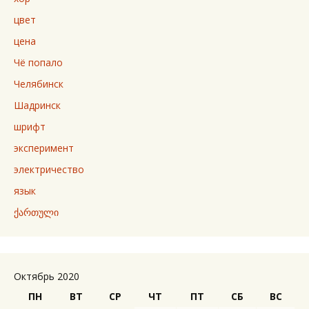
цвет
цена
Чё попало
Челябинск
Шадринск
шрифт
эксперимент
электричество
язык
ქართული
Октябрь 2020
ПН
ВТ
СР
ЧТ
ПТ
СБ
ВС