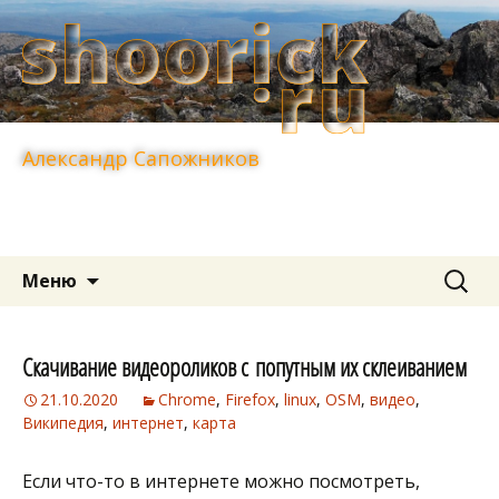
Александр Сапожников
Перейти
Найти:
Меню
к
содержимому
Скачивание видеороликов с попутным их склеиванием
21.10.2020
Chrome
,
Firefox
,
linux
,
OSM
,
видео
,
Википедия
,
интернет
,
карта
Если что-то в интернете можно посмотреть,