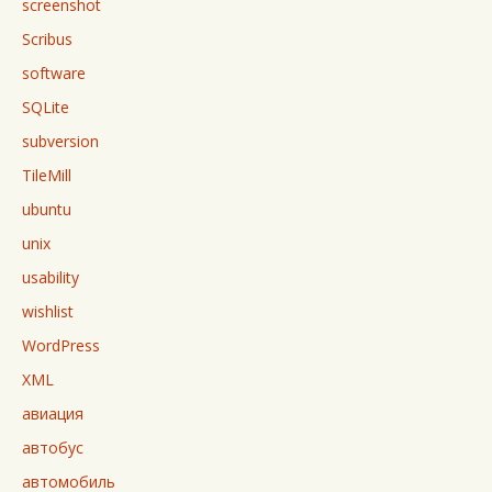
screenshot
Scribus
software
SQLite
subversion
TileMill
ubuntu
unix
usability
wishlist
WordPress
XML
авиация
автобус
автомобиль