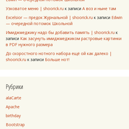
Узковатое меню | shoorick.ru
к записи
А воз и ныне там
Excelsior — предок Журнальной | shoorick.ru
к записи
Edwin
— очередной потомок Школьной
Имиджмеджику надо бы добавить память | shoorick.ru
к
записи
Как засунуть имиджмеджиком растровые картинки
в PDF нужного размера
До скоростного нотного набора ещё ой как далеко |
shoorick.ru
к записи
Больше нот!
Рубрики
alaCarte
Apache
birthday
Bootstrap