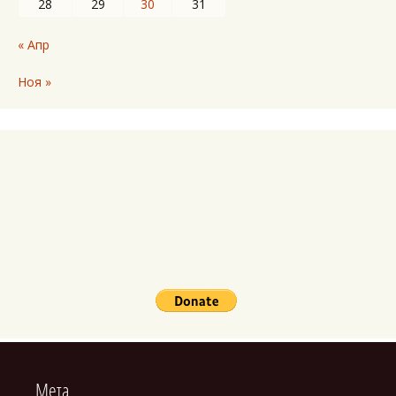
28
29
30
31
« Апр
Ноя »
Мета