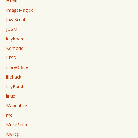
HTML
ImageMagick
JavaScript
JOSM
keyboard
Komodo
LESS
LibreOffice
lifehack
LilyPond
linux
Maperitive
mc
MuseScore
MySQL