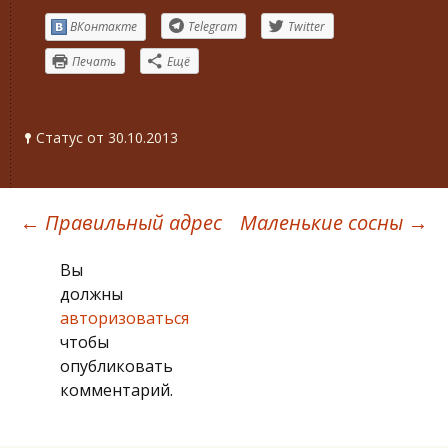
ВКонтакте
Telegram
Twitter
Печать
Ещё
Статус от 30.10.2013
Навигация
←
Правильный адрес
Маленькие сосны
→
Вы
по
должны
авторизоваться
записям
чтобы
опубликовать
комментарий.