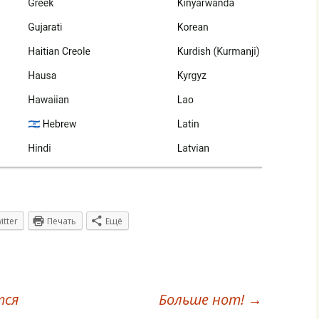
itter
Печать
Ещё
тся
Больше нот!
→