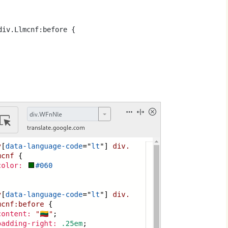
iv.Llmcnf:before {
