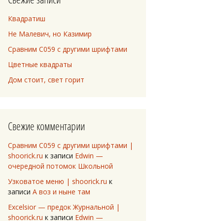
Квадратиш
Не Малевич, но Казимир
Сравним C059 с другими шрифтами
Цветные квадраты
Дом стоит, свет горит
Свежие комментарии
Сравним C059 с другими шрифтами |
shoorick.ru
к записи
Edwin —
очередной потомок Школьной
Узковатое меню | shoorick.ru
к
записи
А воз и ныне там
Excelsior — предок Журнальной |
shoorick.ru
к записи
Edwin —