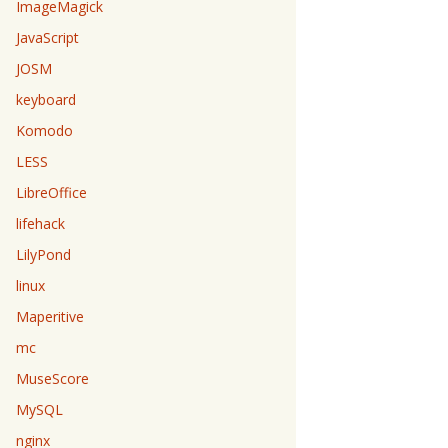
ImageMagick
JavaScript
JOSM
keyboard
Komodo
LESS
LibreOffice
lifehack
LilyPond
linux
Maperitive
mc
MuseScore
MySQL
nginx