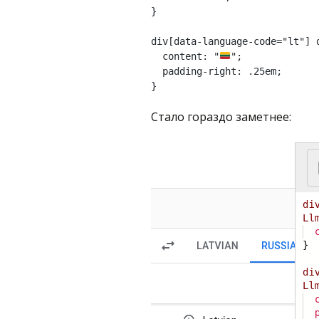
}

div[data-language-code="lt"] d
  content: "
";

  padding-right: .25em;

}
Стало гораздо заметнее: