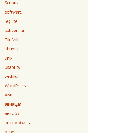
Scribus
software
SQLite
subversion
TileMill
ubuntu
unix
usability
wishlist
WordPress
XML
авиация
автобус
автомобиль
адрес