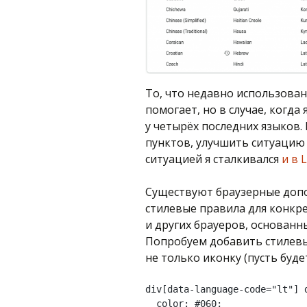
То, что недавно использова
помогает, но в случае, когда
у четырёх последних языков.
пунктов, улучшить ситуацию
ситуацией я сталкивался
и в L
Существуют браузерные доп
стилевые правила для конкре
и других брауеров, основанн
Попробуем добавить стилевы
не только иконку (пусть будет
div[data-language-code="lt"] d
  color: #060;
