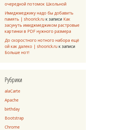
очередной потомок Школьной
Имиджмеджику надо бы добавить
память | shoorick.ru
к записи
Как
засунуть имиджмеджиком растровые
картинки в PDF нужного размера
До скоростного нотного набора ещё
ой как далеко | shoorick.ru
к записи
Больше нот!
Рубрики
alaCarte
Apache
birthday
Bootstrap
Chrome