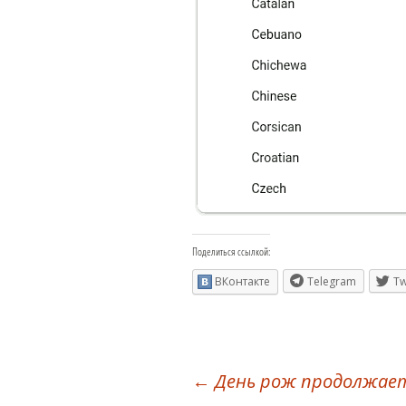
Поделиться ссылкой:
ВКонтакте
Telegram
Tw
Навигация
←
День рож продолжае